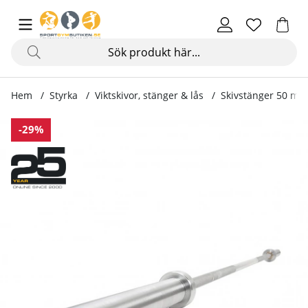
Hem
Styrka
Viktskivor, stänger & lås
Skivstänger 50 mm
Produktbilder Olympisk Skivstång 153 cm
-29%