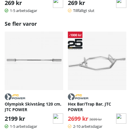
269 kr
269 kr
1-5 arbetsdagar
Tillfälligt slut
Se fler varor
-1000 kr
Olympisk Skivstång 120 cm,
Hex Bar/Trap Bar, JTC
JTC POWER
POWER
2199 kr
2699 kr
Ordinarie pris:
3699 kr
1-5 arbetsdagar
2-10 arbetsdagar