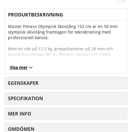
PRODUKTBESKRIVNING
Master Fitness Olympisk Skivstång 153 cm är en 50 mm
olympisk skivstång framtagen för teknikträning med
professionell känsla.
Med en vikt på 12.5 kg, greppdiameter på 28 mm och
kopparbussningar får du följsam rotation och stabil
kontroll.
Visa mer
Den nickelpläterade ytan i slitstarkt stål kombineras med
en draghållfasthet på 168 000 PSI och maxbelastning på
350 kg – ett tryggt val för seriös styrketräning.
EGENSKAPER
SPECIFIKATION
MER INFO
OMDÖMEN
MEDELBETYG 0 AV 5 ANTAL BETYG 0