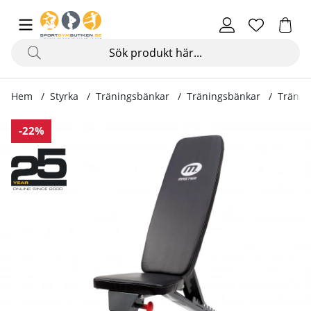
Hem
Styrka
Träningsbänkar
Träningsbänkar
Träning
Produktbilder Träningsbänk Black Bench III - Fold
-22%