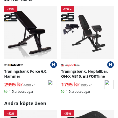
-33%
-200 kr
Träningsbänk Force 6.0,
Träningsbänk, Hopfällbar,
Hammer
ON-X AB10, inSPORTline
2995 kr
Ordinarie pris:
1795 kr
Ordinarie pris:
4490 kr
1995 kr
1-5 arbetsdagar
1-5 arbetsdagar
Andra köpte även
-52%
-35%