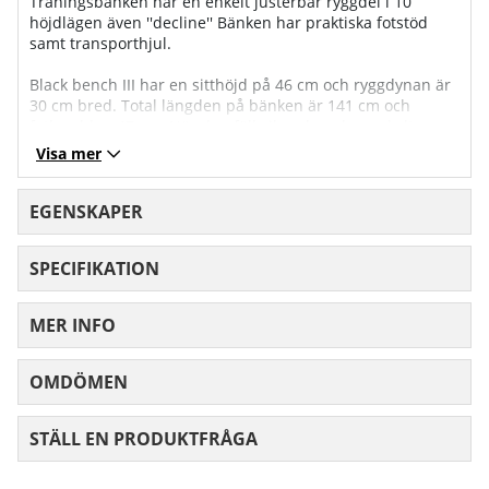
Träningsbänken har en enkelt justerbar ryggdel i 10
höjdlägen även ''decline'' Bänken har praktiska fotstöd
samt transporthjul.
Black bench III har en sitthöjd på 46 cm och ryggdynan är
30 cm bred. Total längden på bänken är 141 cm och
fotbredden 47 cm. När den fälls ihop kan den enkelt
skjutas in under sängen.
Visa mer
EGENSKAPER
SPECIFIKATION
MER INFO
OMDÖMEN
MEDELBETYG 0 AV 5 ANTAL BETYG 0
STÄLL EN PRODUKTFRÅGA