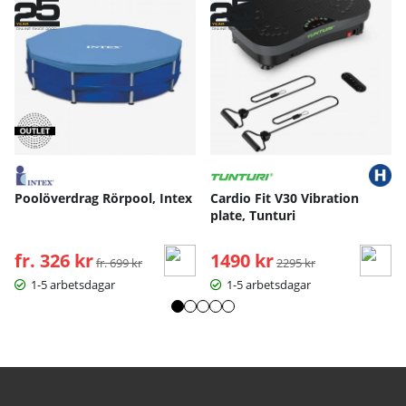
Poolöverdrag Rörpool, Intex
Cardio Fit V30 Vibration
plate, Tunturi
fr. 326 kr
Ordinarie pris:
1490 kr
Ordinarie pris:
fr. 699 kr
2295 kr
1-5 arbetsdagar
1-5 arbetsdagar