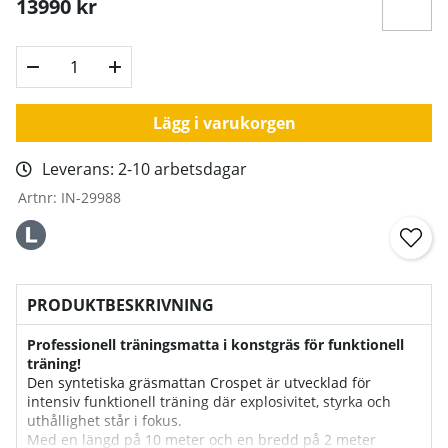
13990
kr
Lägg i varukorgen
Leverans:
2-10 arbetsdagar
Artnr:
IN-29988
PRODUKTBESKRIVNING
Professionell träningsmatta i konstgräs för funktionell
träning!
Den syntetiska gräsmattan Crospet är utvecklad för
intensiv funktionell träning där explosivitet, styrka och
uthållighet står i fokus.
Med en längd på 10 meter och en bredd på 2 meter