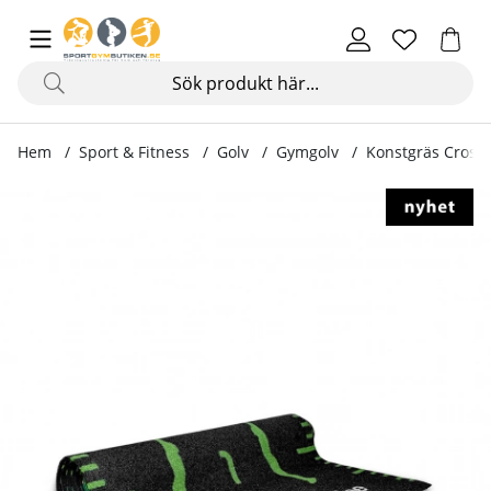
Hem
Sport & Fitness
Golv
Gymgolv
Konstgräs Crospe
Produktbilder Konstgräs Crospet 10 x 2 m