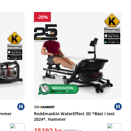
-20%
ammer
Roddmaskin WaterEffect 3D *Bäst i test
2024*, Hammer
15192 kr
Ordinarie pris: