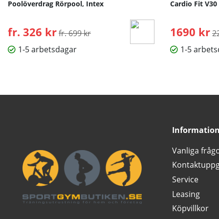
Poolöverdrag Rörpool, Intex
Cardio Fit V30
fr. 326 kr
Ordinarie pris:
1690 kr
O
fr. 699 kr
2
1-5 arbetsdagar
1-5 arbet
Informatio
Vanliga fråg
Kontaktuppg
Service
Leasing
Köpvillkor