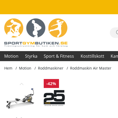
Motion
Styrka
Sport & Fitness
Kosttillskott
Ka
Hem
Motion
Roddmaskiner
Roddmaskin Air Master
Produktbilder Roddmaskin Air Master
-42%