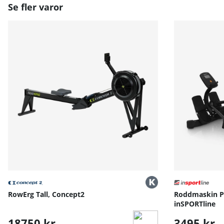
Se fler varor
RowErg Tall, Concept2
Roddmaskin Po
inSPORTline
18750 kr
3495 kr