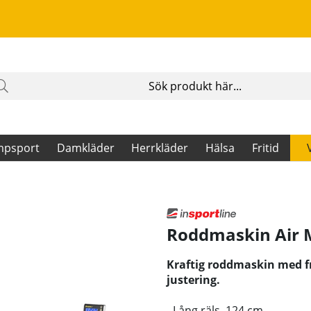
mpsport
Damkläder
Herrkläder
Hälsa
Fritid
Roddmaskin Air 
Kraftig roddmaskin med f
justering.
- Lång räls, 124 cm