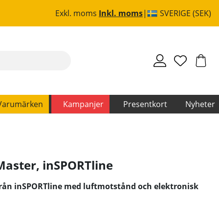
Exkl. moms
Inkl. moms
SVERIGE (SEK)
Varumärken
Kampanjer
Presentkort
Nyheter
Master
,
inSPORTline
rån inSPORTline med luftmotstånd och elektronisk