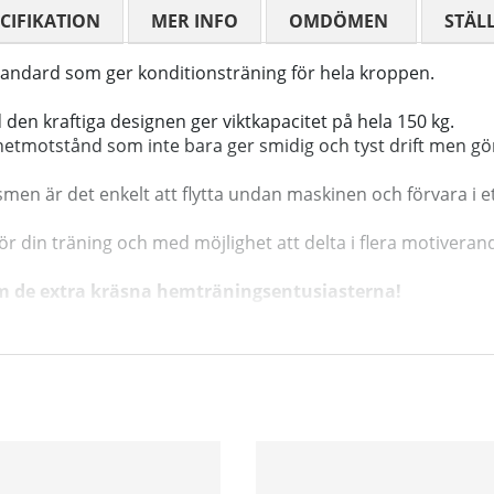
CIFIKATION
MER INFO
OMDÖMEN
MEDELBETYG
STÄL
standard som ger konditionsträning för hela kroppen.
n kraftiga designen ger viktkapacitet på hela 150 kg.
etmotstånd som inte bara ger smidig och tyst drift men gör
en är det enkelt att flytta undan maskinen och förvara i et
för din träning och med möjlighet att delta i flera motivera
om de extra kräsna hemträningsentusiasterna!