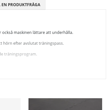
 0 AV 5 ANTAL BETYG 0
L EN PRODUKTFRÅGA
 också maskinen lättare att underhålla.
t hörn efter avslutat träningspass.
nde träningsprogram.