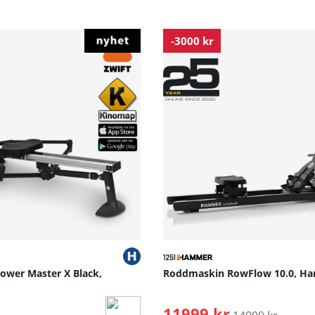
-3000 kr
wer Master X Black,
Roddmaskin RowFlow 10.0, H
11999 kr
Ordinarie pris: