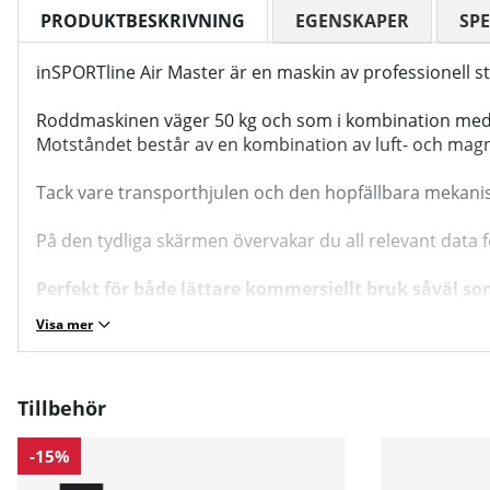
PRODUKTBESKRIVNING
EGENSKAPER
SPE
inSPORTline Air Master är en maskin av professionell 
Roddmaskinen väger 50 kg och som i kombination med de
Motståndet består av en kombination av luft- och magn
Tack vare transporthjulen och den hopfällbara mekanism
På den tydliga skärmen övervakar du all relevant data 
Perfekt för både lättare kommersiellt bruk såväl s
Visa mer
Tillbehör
-15%