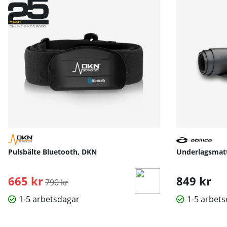
Pulsbälte Bluetooth, DKN
Underlagsmatta
665 kr
Ordinarie pris:
849 kr
790 kr
1-5 arbetsdagar
1-5 arbet