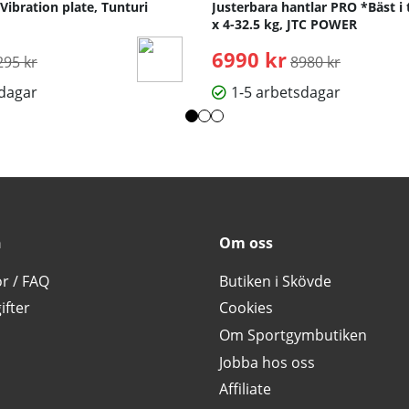
 Vibration plate, Tunturi
Justerbara hantlar PRO *Bäst i 
x 4-32.5 kg, JTC POWER
rdinarie pris:
6990 kr
Ordinarie pris:
295 kr
8980 kr
sdagar
1-5 arbetsdagar
n
Om oss
or / FAQ
Butiken i Skövde
ifter
Cookies
Om Sportgymbutiken
Jobba hos oss
Affiliate