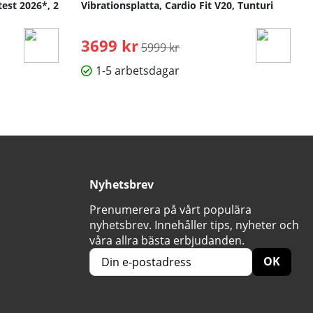
test 2026*, 2
Vibrationsplatta, Cardio Fit V20, Tunturi
3699 kr
Ordinarie pris:
5999 kr
1-5 arbetsdagar
Nyhetsbrev
Prenumerera på vårt populära
nyhetsbrev. Innehåller tips, nyheter och
våra allra bästa erbjudanden.
OK