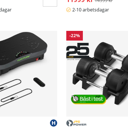
14999 kr
sdagar
2-10 arbetsdagar
-22%