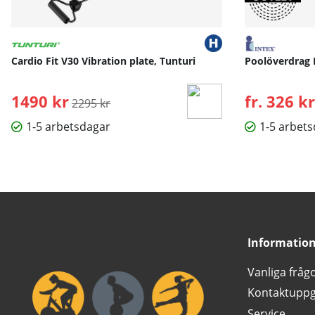
Med
HAMMER Workouts
erbjuder vi dig ständigt nya och m
träningspass. Oavsett om det gäller smartphone, surfplatta 
Cardio Fit V30 Vibration plate, Tunturi
Poolöverdrag 
Bruksanvisning / manual »
1490 kr
Ordinarie pris:
fr. 326 kr
2295 kr
1-5 arbetsdagar
1-5 arbet
Informatio
Vanliga fråg
Kontaktuppg
Service