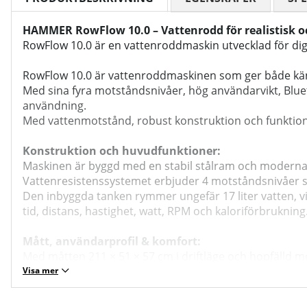
HAMMER RowFlow 10.0 – Vattenrodd för realistisk oc
RowFlow 10.0 är en vattenroddmaskin utvecklad för dig so
RowFlow 10.0 är vattenroddmaskinen som ger både kän
Med sina fyra motståndsnivåer, hög användarvikt, Blueto
användning.
Med vattenmotstånd, robust konstruktion och funktione
Konstruktion och huvudfunktioner:
Maskinen är byggd med en stabil stålram och moderna de
Vattenresistenssystemet erbjuder 4 motståndsnivåer som
Den inbyggda tanken rymmer ungefär 17 liter vatten, vi
tid, distans, hastighet, watt, RPM och kaloriförbrukning
Mått, användarprofil & komfort:
Med måtten 211 × 51 × 57 cm i driftläge och hopfälld 
Maskinen väger cirka 37 kg och klarar användare upp till
Visa mer
att stödja rätt roddteknik.