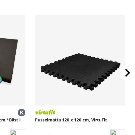
l.
ivationen uppe.
utrymmen.
cm *Bäst i
Pusselmatta 120 x 120 cm, VirtuFit
h du kan träna tillsammans med deras kompetenta
tående länkar.