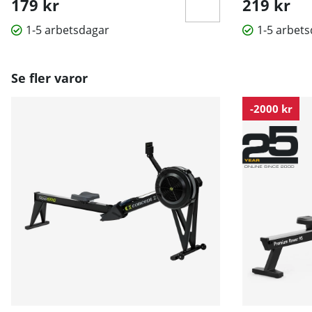
179 kr
219 kr
Du kan söka på språk Engelska och Tyska i respektive tr
1-5 arbetsdagar
1-5 arbet
Lycka till med din träning!
Se fler varor
-2000 kr