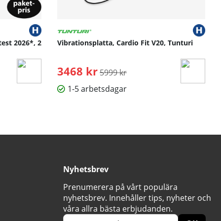
h uppnå dina individuella fitnessmål i 10 till 50 minuters
test 2026*, 2
Vibrationsplatta, Cardio Fit V20, Tunturi
3468 kr
Ordinarie pris:
5999 kr
1-5 arbetsdagar
Nyhetsbrev
Prenumerera på vårt populära
nyhetsbrev. Innehåller tips, nyheter och
våra allra bästa erbjudanden.