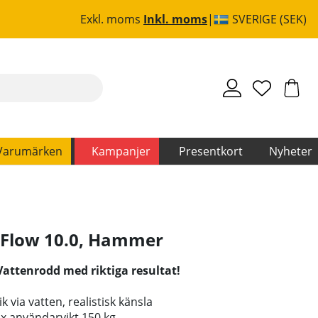
Exkl. moms
Inkl. moms
SVERIGE (SEK)
Varumärken
Kampanjer
Presentkort
Nyheter
Flow 10.0
,
Hammer
ttenrodd med riktiga resultat!
 via vatten, realistisk känsla
x användarvikt 150 kg