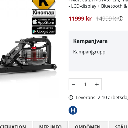
- LCD-display + Bluetooth 
11999
kr
14999
kr
Kampanjvara
Kampanjgrupp:
Leverans:
2-10 arbetsda
CIFIKATION
MER INFO
OMDÖMEN
MEDELBETYG
STÄL