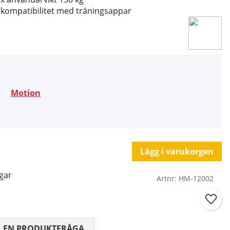
& kompatibilitet med träningsappar
Motion
Lägg i varukorgen
gar
Artnr:
HM-12002
 0 AV 5 ANTAL BETYG 0
L EN PRODUKTFRÅGA