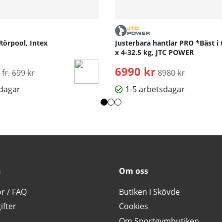
otiverande klasser. Träna tillsammans med våra expertutbildare oc
eller laptop, ingen ytterligare prenumeration krävs.
Rörpool, Intex
Justerbara hantlar PRO *Bäst i 
x 4-32.5 kg, JTC POWER
Ordinarie pris:
6990 kr
Ordinarie pris:
fr. 699 kr
8980 kr
sdagar
1-5 arbetsdagar
n
Om oss
or / FAQ
Butiken i Skövde
ifter
Cookies
Om Sportgymbutiken