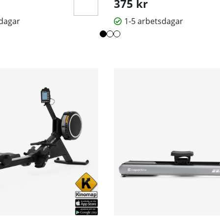
375 kr
äningskategori för att underlätta motivation till nya tränin
sdagar
1-5 arbetsdagar