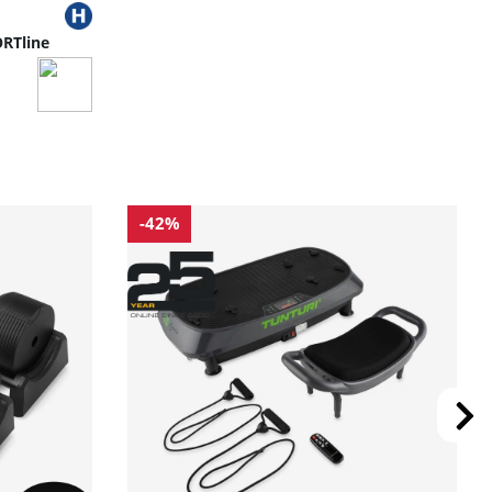
RTline
-42%