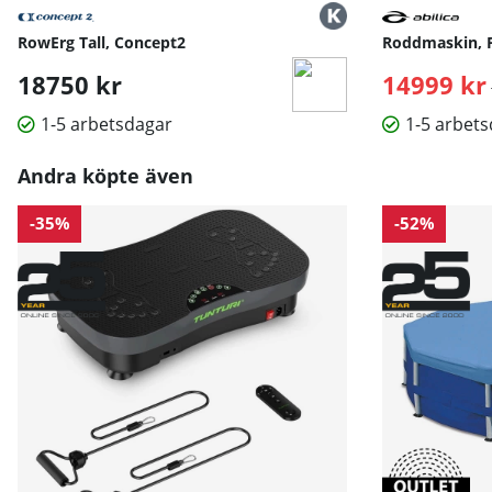
RowErg Tall, Concept2
Roddmaskin, P
18750 kr
14999 kr
1-5 arbetsdagar
1-5 arbet
Andra köpte även
-35%
-52%
Länk till Hammer Workouts Online »