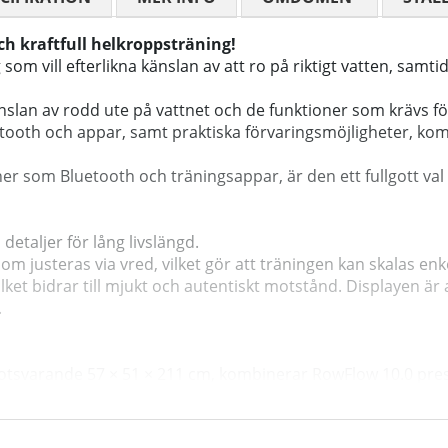
h kraftfull helkroppsträning!
m vill efterlikna känslan av att ro på riktigt vatten, samtidi
slan av rodd ute på vattnet och de funktioner som krävs 
oth och appar, samt praktiska förvaringsmöjligheter, kombin
r som Bluetooth och träningsappar, är den ett fullgott val
taljer för lång livslängd.
 justeras via vred, vilket gör att träningen kan skalas enk
lket bidrar till mjukt och autentiskt motstånd. Displayen ä
.
motsvarande 57 × 51 × 211 cm, kombinerar RowFlow 10.0 pres
 150 kg. Sitthöjden är 27 cm, vilket underlättar insätt och 