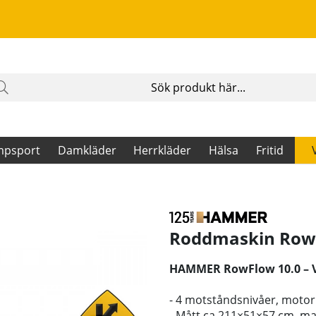
mpsport
Damkläder
Herrkläder
Hälsa
Fritid
Roddmaskin Row
HAMMER RowFlow 10.0 – Va
- 4 motståndsnivåer, motorik
- Mått ca 211×51×57 cm, ma