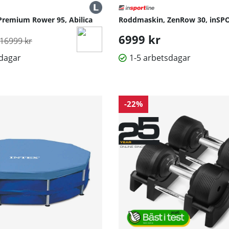
remium Rower 95, Abilica
Roddmaskin, ZenRow 30, inSPO
Ordinarie pris:
6999 kr
16999 kr
sdagar
1-5 arbetsdagar
-22%