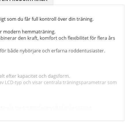
gt som du får full kontroll över din träning.
för modern hemmaträning.
erar den kraft, komfort och flexibilitet för flera års
 för både nybörjare och erfarna roddentusiaster.
elt efter kapacitet och dagsform.
r av LCD-typ och visar centrala träningsparametrar som
tanda med möjligheten till platsbesparing.
avsätt, och fotplattorna har en komfortabel placering för