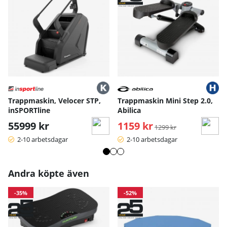
uthållighetsträning.
Material och byggkvalitet:
Tillverkad i stål och slitstarka komponenter, vilket ger en
hållbar konstruktion anpassad för regelbunden
användning.
Mått och specifikationer:
Typ: Trappmaskin / Climber
Drivsystem: Manuellt
Motstånd: Justerbart
Trappmaskin, Velocer STP,
Trappmaskin Mini Step 2.0,
inSPORTline
Abilica
55999 kr
1159 kr
Ordinarie pris:
1299 kr
2-10 arbetsdagar
2-10 arbetsdagar
Andra köpte även
-35%
-52%