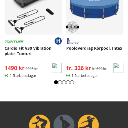
Cardio Fit V30 Vibration
Poolöverdrag Rörpool, Intex
plate, Tunturi
1490 kr
Ordinarie pris:
fr. 326 kr
Ordinarie pris:
2295 kr
fr. 699 kr
1-5 arbetsdagar
1-5 arbetsdagar