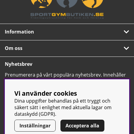
Information
Om oss
Nyhetsbrev
Prenumerera på vårt populära nyhetsbrev. Innehåller
tips, nyheter och våra allra bästa erbjudanden.
OK
Vi använder cookies
Dina uppgifter behandlas på ett tryggt och
säkert sätt i enlighet med aktuella lagar om
dataskydd (GDPR).
Inställningar
Acceptera alla
© Sport & Gym Butiken JTC AB |
Kontakta oss
| All rights reserved
| Org.nr: 556668-7058 | Tel: 0500-42 87 00