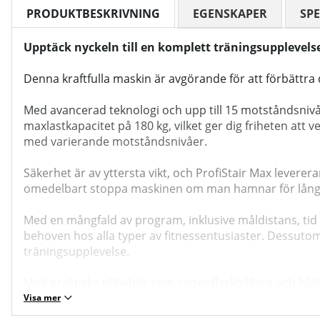
PRODUKTBESKRIVNING
EGENSKAPER
SPE
Upptäck nyckeln till en komplett träningsupplevelse 
Denna kraftfulla maskin är avgörande för att förbättra d
Med avancerad teknologi och upp till 15 motståndsnivåe
maxlastkapacitet på 180 kg, vilket ger dig friheten att 
med varierande motståndsnivåer.
Säkerhet är av yttersta vikt, och ProfiStair Max levere
omedelbart stoppa maskinen om man hamnar för långt 
Med en mångfald av program, inklusive måldistans, tid
behoven hos alla typer av fitnessentusiaster. Dessuto
träningsupplevelse.
Med praktiska tillbehör som vattenflaskhållare och hål
som möjligt. Uppgradera ditt gym med den perfekta ko
Visa mer