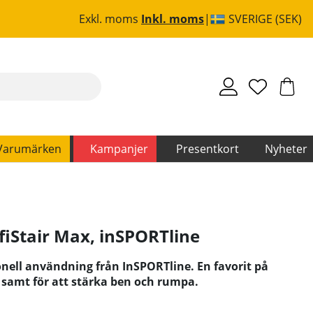
Exkl. moms
Inkl. moms
SVERIGE (SEK)
Varumärken
Kampanjer
Presentkort
Nyheter
iStair Max
,
inSPORTline
nell användning från InSPORTline. En favorit på
amt för att stärka ben och rumpa.