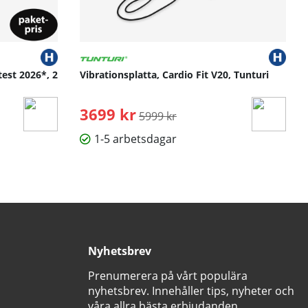
test 2026*, 2
Vibrationsplatta, Cardio Fit V20, Tunturi
3699 kr
Ordinarie pris:
5999 kr
1-5 arbetsdagar
Nyhetsbrev
Prenumerera på vårt populära
nyhetsbrev. Innehåller tips, nyheter och
våra allra bästa erbjudanden.