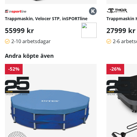
Trappmaskin, Velocer STP, inSPORTline
Trappmaskin H
55999 kr
27999 kr
2-10 arbetsdagar
2-6 arbet
Andra köpte även
-52%
-26%