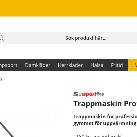
mpsport
Damkläder
Herrkläder
Hälsa
Fritid
ax
Trappmaskin Prof
Trappmaskin för professio
gymmet för uppvärmning s
- 180 kg användarvikt