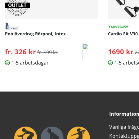
Poolöverdrag Rörpool, Intex
Cardio Fit V30
fr. 326 kr
Ordinarie pris:
1690 kr
O
fr. 699 kr
2
1-5 arbetsdagar
1-5 arbet
Informatio
Vanliga fråg
Kontaktuppg