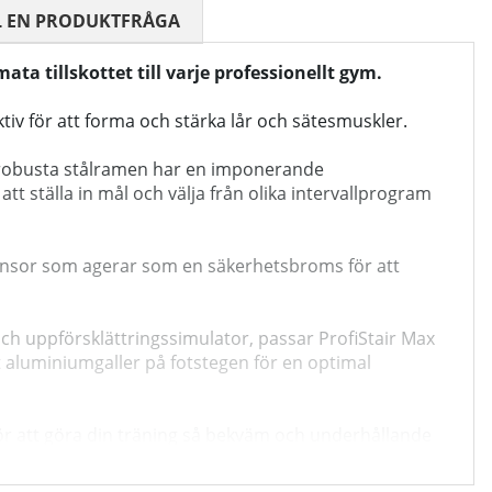
 0 AV 5 ANTAL BETYG 0
L EN PRODUKTFRÅGA
ta tillskottet till varje professionellt gym.
ktiv för att forma och stärka lår och sätesmuskler.
en robusta stålramen har en imponerande
tt ställa in mål och välja från olika intervallprogram
d sensor som agerar som en säkerhetsbroms för att
h uppförsklättringssimulator, passar ProfiStair Max
 aluminiumgaller på fotstegen för en optimal
för att göra din träning så bekväm och underhållande
nSPORTline ProfiStair Max.