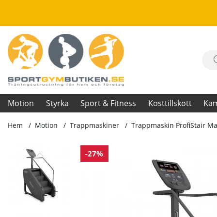
Motion
Styrka
Sport & Fitness
Kosttillskott
Ka
Hem
Motion
Trappmaskiner
Trappmaskin ProfiStair M
Produktbilder Trappmaskin ProfiStair Max
-27%