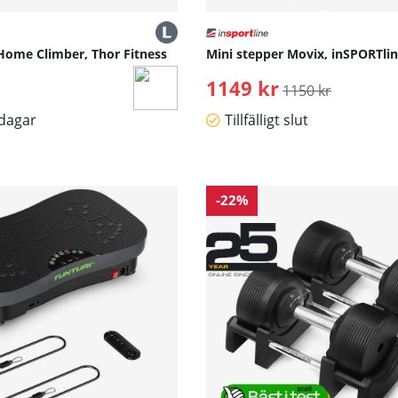
ome Climber, Thor Fitness
Mini stepper Movix, inSPORTli
1149 kr
Ordinarie pris:
1150 kr
sdagar
Tillfälligt slut
-22%