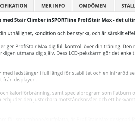
CIFIKATION
MER INFO
OMDÖMEN
MEDELBETYG
STÄL
med Stair Climber inSPORTline ProfiStair Max - det ultima
in uthållighet, kondition och benstyrka, och är särskilt effe
r ger ProfiStair Max dig full kontroll över din träning. D
verkligen utmana dig själv. Dess LCD-pekskärm gör det enkelt a
rar med ledstänger i full längd för stabilitet och en infrarö
från displayen.
 och kaloriförbränning, samt specialprogram som Fatburn oc
m erbjuder den justerbara motståndsnivåer och ett bekvämt
lare för smartphone/surfplatta, är ProfiStair Max designad 
mbinationen av prestanda och komfort med Stair Climber i