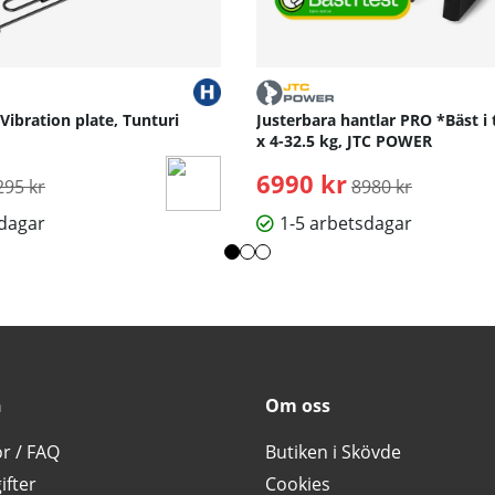
 Vibration plate, Tunturi
Justerbara hantlar PRO *Bäst i 
x 4-32.5 kg, JTC POWER
rdinarie pris:
6990 kr
Ordinarie pris:
295 kr
8980 kr
sdagar
1-5 arbetsdagar
n
Om oss
or / FAQ
Butiken i Skövde
ifter
Cookies