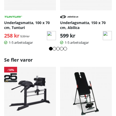
Underlagsmatta, 100 x 70
Underlagsmatta, 150 x 70
cm, Tunturi
cm, Abilica
258 kr
Ordinarie pris:
599 kr
539 kr
1-5 arbetsdagar
1-5 arbetsdagar
Se fler varor
-14%