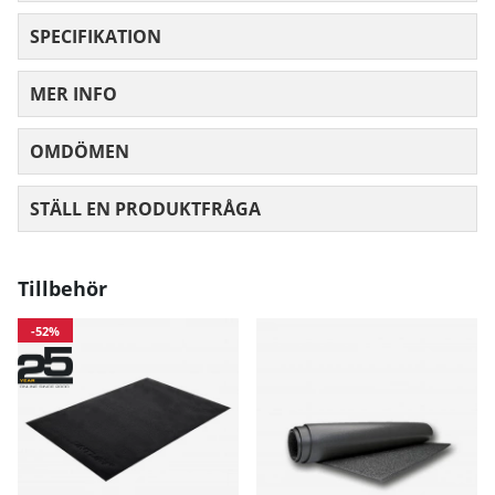
Bruksanvisning / manual »
SPECIFIKATION
MER INFO
OMDÖMEN
MEDELBETYG 0 AV 5 ANTAL BETYG 0
STÄLL EN PRODUKTFRÅGA
Tillbehör
-52%