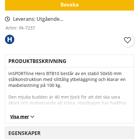
Bevaka
Leverans:
Utgående...
Artnr:
IN-7237
PRODUKTBESKRIVNING
inSPORTline Hero BTB10 består av en stabil 50x50 mm
stålkonstruktion med slittålig ytbeläggning och klarar en
maxbelastning på 100 kg.
Den mjuka kudden är 40 mm tjock för att det ska vara
skönt och motiverande att träna. Handtagen har halkfria
grepp som är 25 mm tjocka.
Visa mer
Träning med en ryggbänk ökar blodcirkulationen i
musklerna och kan både förebygga och lindra smärtor i
ryggen. Ett perfekt redskap för att forma och stärka
EGENSKAPER
musklerna vid ryggen och närliggande områden.