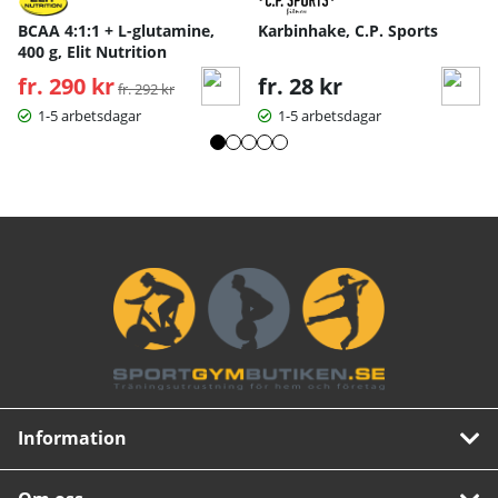
BCAA 4:1:1 + L-glutamine,
Karbinhake, C.P. Sports
400 g, Elit Nutrition
fr. 290 kr
Ordinarie pris:
fr. 28 kr
fr. 292 kr
1-5 arbetsdagar
1-5 arbetsdagar
Information