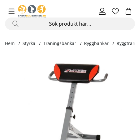
Hem
Styrka
Träningsbänkar
Ryggbänkar
Ryggtränar
Produktbilder Ryggtränare Hero BTB10