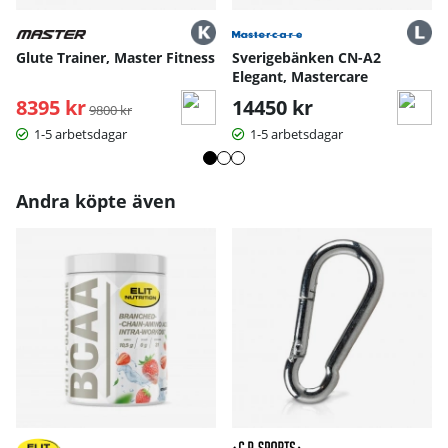
Glute Trainer, Master Fitness
Sverigebänken CN-A2
Elegant, Mastercare
8395 kr
Ordinarie pris:
14450 kr
9800 kr
1-5 arbetsdagar
1-5 arbetsdagar
Andra köpte även