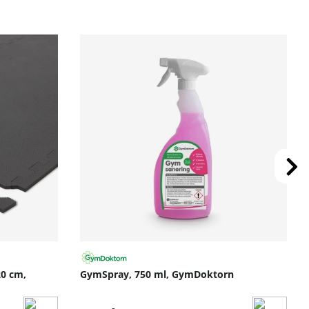
nell rörlighet.
 där kvalitet och trygg funktion är viktigt.
et och repetitionsantal.
 förebygga smärta.
20 cm,
GymSpray, 750 ml, GymDoktorn