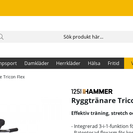
mpsport
Damkläder
Herrkläder
Hälsa
Fritid
e Tricon Flex
Ryggtränare Tric
Effektiv träning, stretch o
- Integrerad 3-i-1-funktion 
- Patenterad flexarm för ko