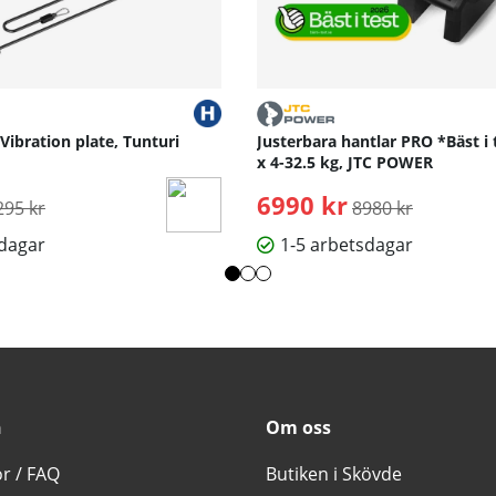
 Vibration plate, Tunturi
Justerbara hantlar PRO *Bäst i 
x 4-32.5 kg, JTC POWER
rdinarie pris:
6990 kr
Ordinarie pris:
295 kr
8980 kr
sdagar
1-5 arbetsdagar
n
Om oss
or / FAQ
Butiken i Skövde