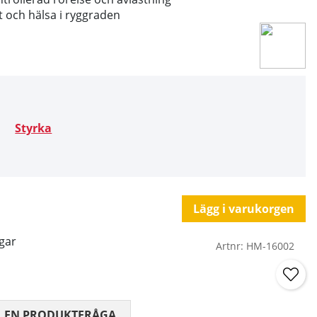
et och hälsa i ryggraden
Styrka
Lägg i varukorgen
gar
Artnr:
HM-16002
 0 AV 5 ANTAL BETYG 0
L EN PRODUKTFRÅGA