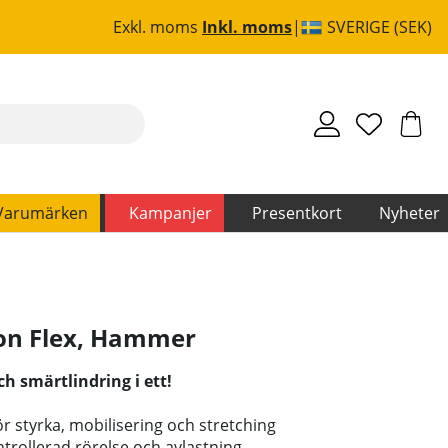
Exkl. moms
Inkl. moms
SVERIGE (SEK)
Varumärken
Kampanjer
Presentkort
Nyheter
on Flex
,
Hammer
ch smärtlindring i ett!
för styrka, mobilisering och stretching
ntrollerad rörelse och avlastning