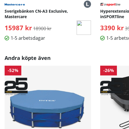
Sverigebänken CN-A3 Exclusive,
Hyperextensio
Mastercare
inSPORTline
15987 kr
Ordinarie pris:
3390 kr
O
18900 kr
3
1-5 arbetsdagar
1-5 arbet
Andra köpte även
-52%
-26%