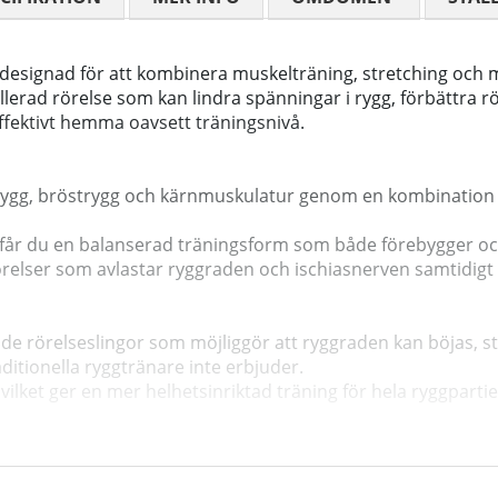
designad för att kombinera muskelträning, stretching och 
erad rörelse som kan lindra spänningar i rygg, förbättra rör
 effektivt hemma oavsett träningsnivå.
ändrygg, bröstrygg och kärnmuskulatur genom en kombination
p får du en balanserad träningsform som både förebygger oc
relser som avlastar ryggraden och ischiasnerven samtidigt
 rörelseslingor som möjliggör att ryggraden kan böjas, str
itionella ryggtränare inte erbjuder.
lket ger en mer helhetsinriktad träning för hela ryggpartie
ttra styrkan i ryggen, öka ledrörligheten, förebygga stelhet o
per till att minska muskelspänningar och kan bidra till sn