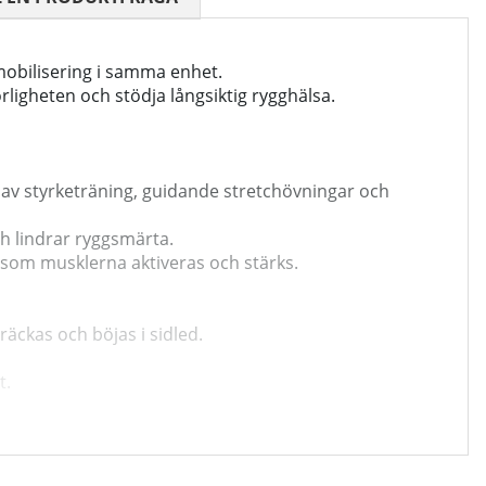
mobilisering i samma enhet.
ligheten och stödja långsiktig rygghälsa.
 av styrketräning, guidande stretchövningar och
h lindrar ryggsmärta.
 som musklerna aktiveras och stärks.
äckas och böjas i sidled.
t.
ch bidra till en mer stabil bål.
abbare återhämtning vid ryggbesvär.