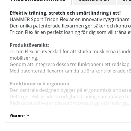
Effektiv träning, stretch och smärtlindring i ett!
HAMMER Sport Tricon Flex är en innovativ ryggtränare 
Den unika patenterade flexarmen ger säker och kontroll
Tricon Flex är en perfekt lösning för dig som vill träna
Produktöversikt:
Tricon Flex är utvecklad för att stärka musklerna i l
mobilisering.
Genom att integrera dessa tre funktioner i ett redska
Med patenterad flexarm kan du utföra kontrollerade rö
Funktioner och ergonomi:
Den centrala designen bygger på ergonomiskt anpassade
Detta ger 360 graders rörlighetsträning som många trad
Redskapet aktiverar dessutom bröstrygg och halsrygg, vi
Träningsfördelar:
Visa mer
Med Tricon Flex kan du arbeta med flera olika mål: förbä
Det kontrollerade stärknings- och stretchmomentet hjäl