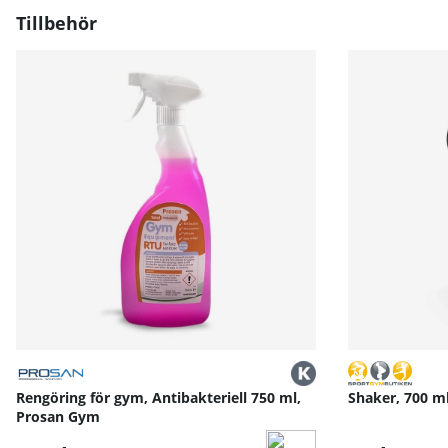
Den integrerade flexarmens rörelse skapar också en me
Tillbehör
Material och konstruktion:
Tricon Flex är byggd med stark stålkonstruktion som säke
Redskapets ytor och komponenter är utformade för att 
Kompatibilitet och användning:
Denna ryggtränare kräver inget extra fäste eller kablar
Den är enkel att ställa upp i ditt hemgym och kan anpas
Tricon Flex är lämpad för både nybörjare och mer avan
Tekniska specifikationer:
Vikt: ca 17 kg
Material: Stålbaserad konstruktion
Max användarvikt: ca 130 kg
Dimensioner (uppställt): ca 106 × 51 × 95 cm
Bruksanvisning / manual »
Rengöring för gym, Antibakteriell 750 ml,
Shaker, 700 m
Prosan Gym