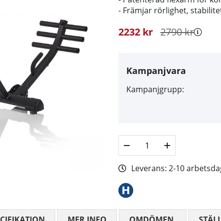
- Främjar rörlighet, stabilit
2232
kr
2790
kr
Kampanjvara
Kampanjgrupp:
Leverans:
2-10 arbetsda
CIFIKATION
MER INFO
OMDÖMEN
MEDELBETYG
STÄL