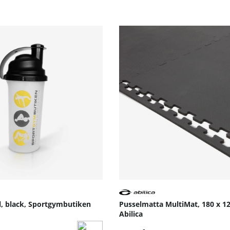
r dynamisk träning som stärker bindväv och stödjer funktio
rställer stabilitet och hållbarhet över tid.
tåla regelbunden användning i hemmamiljöer och träningsrum
 – du använder den fristående.
sas till din nivå genom variation av rörelseomfång, intensit
cerade användare som vill stärka ryggen, öka rörlighet och
l, black, Sportgymbutiken
Pusselmatta MultiMat, 180 x 1
Abilica