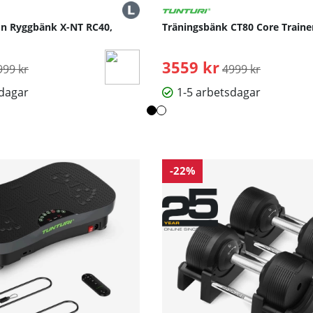
n Ryggbänk X-NT RC40,
Träningsbänk CT80 Core Trainer
rdinarie pris:
3559 kr
Ordinarie pris:
999 kr
4999 kr
sdagar
1-5 arbetsdagar
-22%