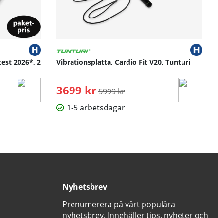
test 2026*, 2
Vibrationsplatta, Cardio Fit V20, Tunturi
3699 kr
Ordinarie pris:
5999 kr
1-5 arbetsdagar
Nyhetsbrev
Prenumerera på vårt populära
nyhetsbrev. Innehåller tips, nyheter och