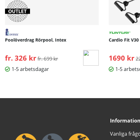
Poolöverdrag Rörpool, Intex
Cardio Fit V30
fr. 326 kr
Ordinarie pris:
1690 kr
O
fr. 699 kr
2
1-5 arbetsdagar
1-5 arbet
Informatio
Vanliga fråg