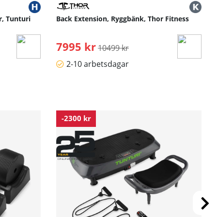
, Tunturi
Back Extension, Ryggbänk, Thor Fitness
7995 kr
Ordinarie pris:
10499 kr
2-10 arbetsdagar
-2300 kr