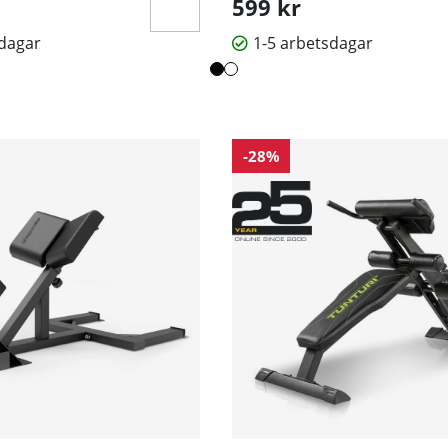
599 kr
sdagar
1-5 arbetsdagar
-28%