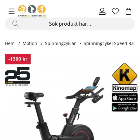
Hem
Motion
Spinningcyklar
Spinningcykel Speed Race
Produktbilder Spinningcykel Speed Race
-1300 kr