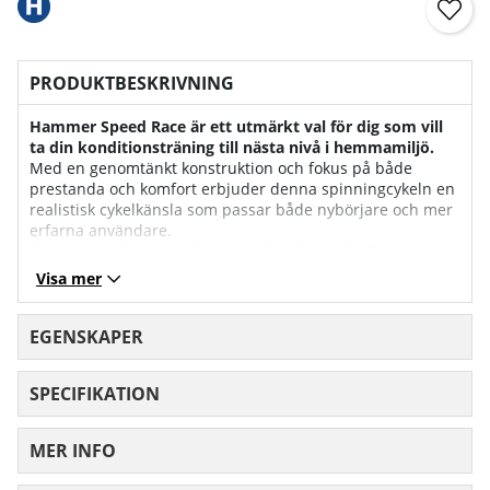
PRODUKTBESKRIVNING
Hammer Speed Race är ett utmärkt val för dig som vill
ta din konditionsträning till nästa nivå i hemmamiljö.
Med en genomtänkt konstruktion och fokus på både
prestanda och komfort erbjuder denna spinningcykeln en
realistisk cykelkänsla som passar både nybörjare och mer
erfarna användare.
Oavsett om du tränar för bättre kondition, fettförbränning
eller uthållighet är Hammer Speed Race spinningcykel ett
Visa mer
pålitligt träningsredskap.
Den stabila ramen ger en trygg och säker
EGENSKAPER
träningsupplevelse även vid högintensiva träningspass.
Hammers Speed Race-spinningcykel är utrustad med ett
SPECIFIKATION
effektivt 16 kg svänghjul som ger ett jämnt och naturligt
trampmotstånd. Det manuella motståndet gör det enkelt
att anpassa träningen efter dina behov, oavsett om du vill
MER INFO
köra lugna pass eller intensiva intervaller.