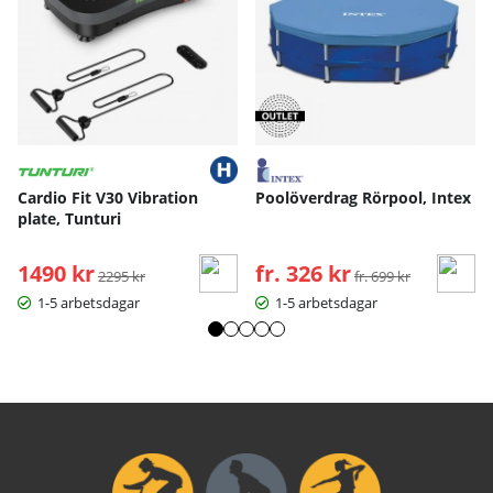
Cardio Fit V30 Vibration
Poolöverdrag Rörpool, Intex
plate, Tunturi
1490 kr
Ordinarie pris:
fr. 326 kr
Ordinarie pris:
2295 kr
fr. 699 kr
1-5 arbetsdagar
1-5 arbetsdagar