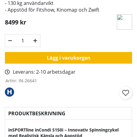
- 130 kg användarvikt
- Appstöd för Fitshow, Kinomap och Zwift
8499
kr
Lägg i varukorgen
Leverans:
2-10 arbetsdagar
Artnr:
IN-26641
PRODUKTBESKRIVNING
inSPORTline inCondi S150i – Innovativ Spinningcykel
med Realistisk Känsla och Appstöd