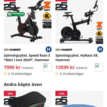
Spinningcykel, Speed Race S
Spinningcykel, HyRace SR,
*Bäst i test 2024*, Hammer
Hammer
7990 kr
Ordinarie pris:
13599 kr
Ordinarie pris:
11899 kr
16999 kr
2-10 arbetsdagar
2-10 arbetsdagar
Andra köpte även
-35%
-52%