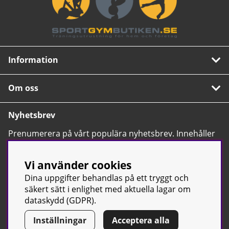
Information
Om oss
Nyhetsbrev
Prenumerera på vårt populära nyhetsbrev. Innehåller
tips, nyheter och våra allra bästa erbjudanden.
OK
Vi använder cookies
Dina uppgifter behandlas på ett tryggt och
säkert sätt i enlighet med aktuella lagar om
dataskydd (GDPR).
Inställningar
Acceptera alla
© Sport & Gym Butiken JTC AB |
Kontakta oss
| All rights reserved