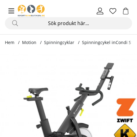
Hem
Motion
Spinningcyklar
Spinningcykel inCondi S15
Produktbilder Spinningcykel inCondi S150i