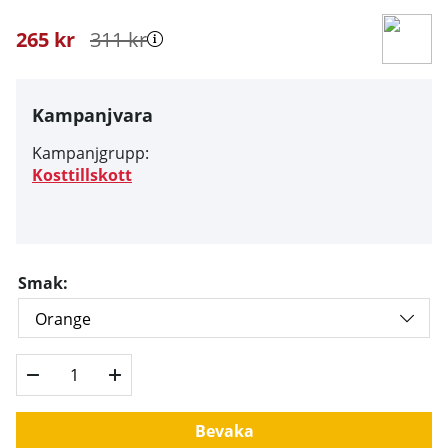
265
kr
311
kr
Kampanjvara
Kampanjgrupp:
Kosttillskott
Smak:
Bevaka