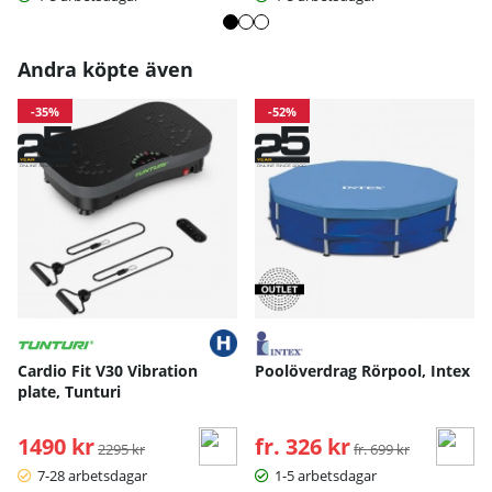
Andra köpte även
-35%
-52%
Cardio Fit V30 Vibration
Poolöverdrag Rörpool, Intex
plate, Tunturi
1490 kr
Ordinarie pris:
fr. 326 kr
Ordinarie pris:
2295 kr
fr. 699 kr
7-28 arbetsdagar
1-5 arbetsdagar