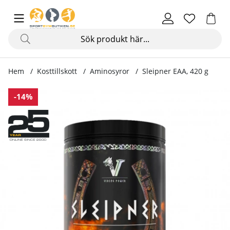
Hem
Kosttillskott
Aminosyror
Sleipner EAA, 420 g
Produktbilder Sleipner EAA, 420 g
-14%