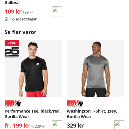
Galltvål
109 kr
Ordinarie pris:
129 kr
1-5 arbetsdagar
Se fler varor
-13%
Performance Tee, black/red,
Washington T-Shirt, grey,
Gorilla Wear
Gorilla Wear
fr. 199 kr
Ordinarie pris:
329 kr
fr. 229 kr