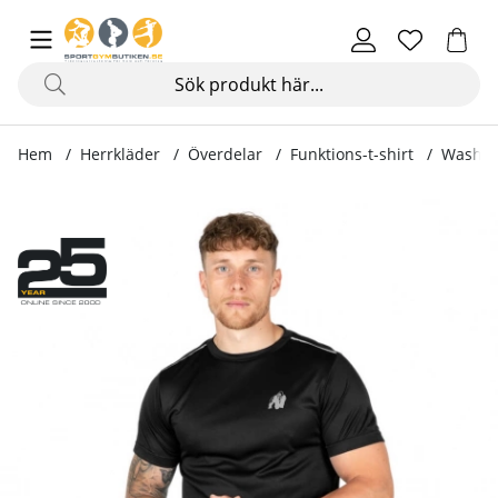
Hem
Herrkläder
Överdelar
Funktions-t-shirt
Washing
Produktbilder Washington T-Shirt, black