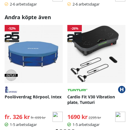
2-6 arbetsdagar
2-6 arbetsdagar
Andra köpte även
-52%
-26%
Poolöverdrag Rörpool, Intex
Cardio Fit V30 Vibration
plate, Tunturi
fr. 326 kr
Ordinarie pris:
1690 kr
Ordinarie pris:
fr. 699 kr
2295 kr
1-5 arbetsdagar
1-5 arbetsdagar