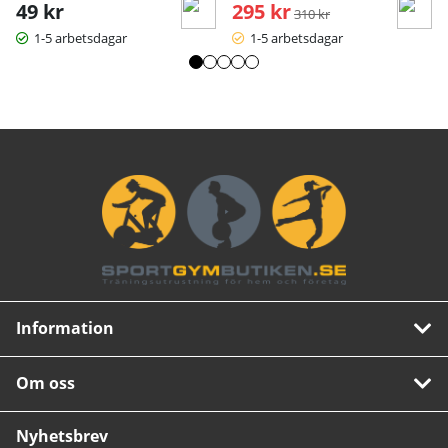
49 kr
295 kr
Ordinarie pris:
310 kr
1-5 arbetsdagar
1-5 arbetsdagar
Information
Om oss
Nyhetsbrev