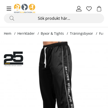
Hem
Herrkläder
Byxor & Tights
Träningsbyxor
Funct
Produktbilder Functional Mesh Pants, black/white