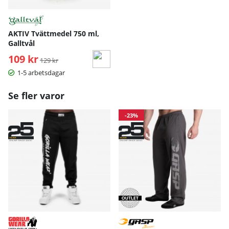
AKTIV Tvättmedel 750 ml,
Galltvål
109 kr
Ordinarie pris:
129 kr
1-5 arbetsdagar
Se fler varor
-23%