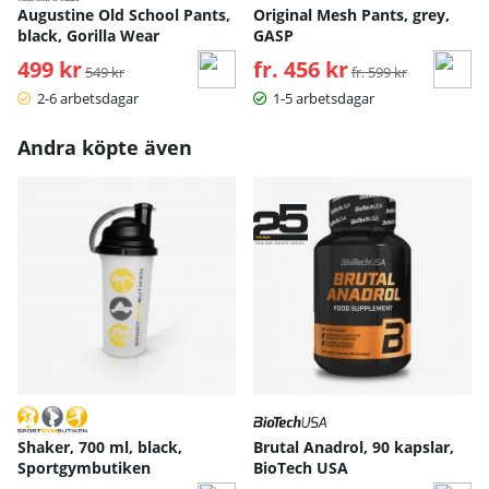
Augustine Old School Pants,
Original Mesh Pants, grey,
black, Gorilla Wear
GASP
499 kr
Ordinarie pris:
fr. 456 kr
Ordinarie pris:
549 kr
fr. 599 kr
2-6 arbetsdagar
1-5 arbetsdagar
Andra köpte även
Shaker, 700 ml, black,
Brutal Anadrol, 90 kapslar,
Sportgymbutiken
BioTech USA