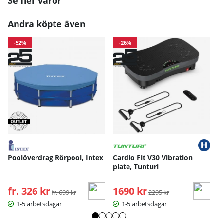
Se fler varor
Andra köpte även
-52%
-26%
Poolöverdrag Rörpool, Intex
Cardio Fit V30 Vibration
plate, Tunturi
fr. 326 kr
Ordinarie pris:
1690 kr
Ordinarie pris:
fr. 699 kr
2295 kr
1-5 arbetsdagar
1-5 arbetsdagar