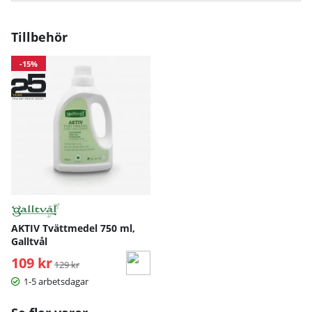
Tillbehör
-15%
AKTIV Tvättmedel 750 ml,
Galltvål
109 kr
Ordinarie pris:
129 kr
1-5 arbetsdagar