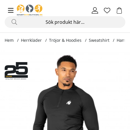
Hem
Herrkläder
Tröjor & Hoodies
Sweatshirt
Hamilt
Produktbilder Hamilton Hybrid Long Sleeve, black