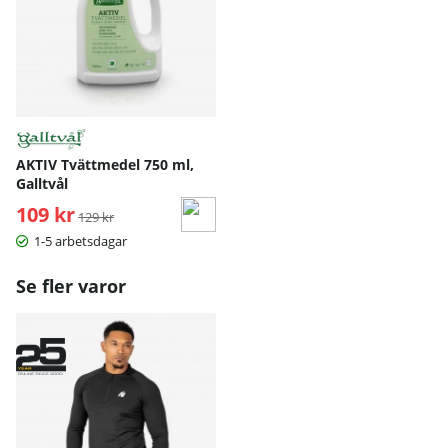
AKTIV Tvättmedel 750 ml,
Galltvål
109 kr
Ordinarie pris:
129 kr
1-5 arbetsdagar
Se fler varor