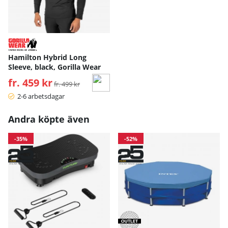
Hamilton Hybrid Long
Sleeve, black, Gorilla Wear
fr. 459 kr
Ordinarie pris:
fr. 499 kr
2-6 arbetsdagar
Andra köpte även
-35%
-52%