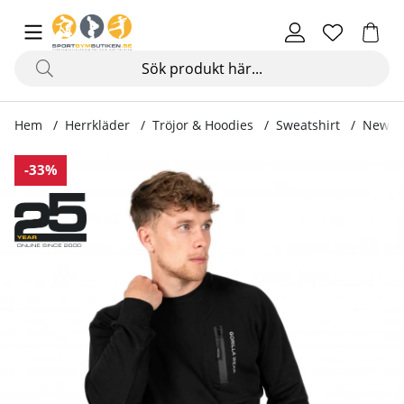
Hem
Herrkläder
Tröjor & Hoodies
Sweatshirt
Newark
Produktbilder Newark Sweater, black
-33%