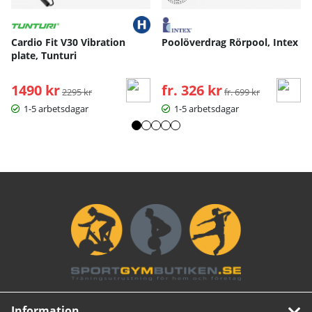
Cardio Fit V30 Vibration
Poolöverdrag Rörpool, Intex
plate, Tunturi
1490 kr
Ordinarie pris:
fr. 326 kr
Ordinarie pris:
2295 kr
fr. 699 kr
1-5 arbetsdagar
1-5 arbetsdagar
Information