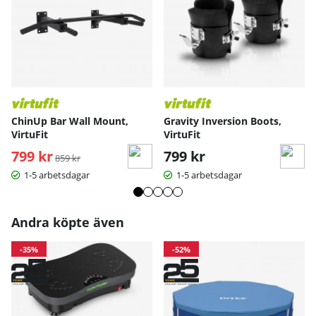
ChinUp Bar Wall Mount,
Gravity Inversion Boots,
VirtuFit
VirtuFit
799 kr
Ordinarie pris:
799 kr
859 kr
1-5 arbetsdagar
1-5 arbetsdagar
Andra köpte även
-35%
-52%