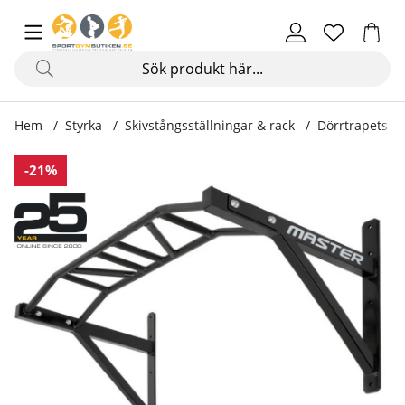
Hem
Styrka
Skivstångsställningar & rack
Dörrtrapets & 
Produktbilder Chins Rack Gold
-21%