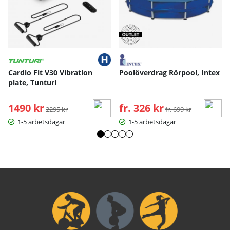
Cardio Fit V30 Vibration
Poolöverdrag Rörpool, Intex
plate, Tunturi
1490 kr
Ordinarie pris:
fr. 326 kr
Ordinarie pris:
2295 kr
fr. 699 kr
1-5 arbetsdagar
1-5 arbetsdagar