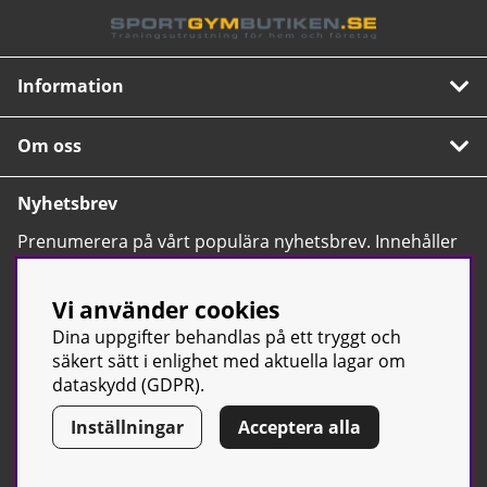
Information
Om oss
Nyhetsbrev
Prenumerera på vårt populära nyhetsbrev. Innehåller
tips, nyheter och våra allra bästa erbjudanden.
OK
Vi använder cookies
Dina uppgifter behandlas på ett tryggt och
säkert sätt i enlighet med aktuella lagar om
dataskydd (GDPR).
Inställningar
Acceptera alla
© Sport & Gym Butiken JTC AB |
Kontakta oss
| All rights reserved
| Org.nr: 556668-7058 | Tel: 0500-42 87 00