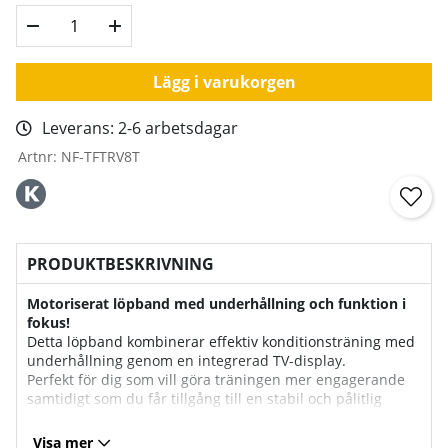
Lägg i varukorgen
Leverans:
2-6 arbetsdagar
Artnr:
NF-TFTRV8T
PRODUKTBESKRIVNING
Motoriserat löpband med underhållning och funktion i
fokus!
Detta löpband kombinerar effektiv konditionsträning med
underhållning genom en integrerad TV-display.
Perfekt för dig som vill göra träningen mer engagerande
samtidigt som du får tillgång till en stabil och pålitlig
träningsplattform.
Passar både hemmabruk och i mer frekventa
Visa mer