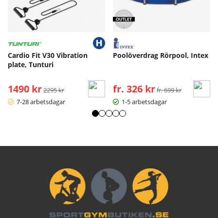
Cardio Fit V30 Vibration
Poolöverdrag Rörpool, Intex
plate, Tunturi
1490 kr
Ordinarie pris:
fr. 326 kr
Ordinarie pris:
2295 kr
fr. 699 kr
7-28 arbetsdagar
1-5 arbetsdagar