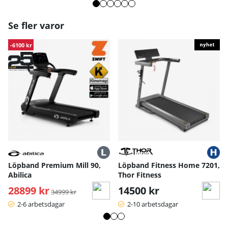
Se fler varor
-6100 kr
Löpband Premium Mill 90,
Löpband Fitness Home 7201,
Abilica
Thor Fitness
28899 kr
Ordinarie pris:
14500 kr
34999 kr
2-6 arbetsdagar
2-10 arbetsdagar