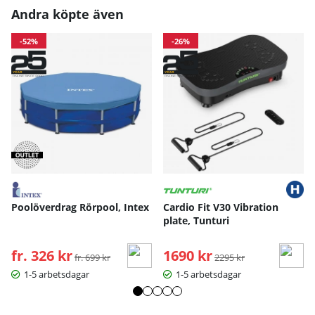
Andra köpte även
-52%
-26%
Poolöverdrag Rörpool, Intex
Cardio Fit V30 Vibration
plate, Tunturi
fr. 326 kr
Ordinarie pris:
1690 kr
Ordinarie pris:
fr. 699 kr
2295 kr
1-5 arbetsdagar
1-5 arbetsdagar