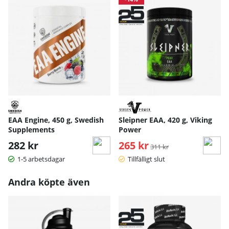
EAA Engine, 450 g, Swedish
Sleipner EAA, 420 g, Viking
Supplements
Power
282 kr
265 kr
Ordinarie pris:
311 kr
1-5 arbetsdagar
Tillfälligt slut
Andra köpte även