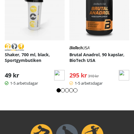
Shaker, 700 ml, black,
Brutal Anadrol, 90 kapslar,
Sportgymbutiken
BioTech USA
49 kr
295 kr
Ordinarie pris:
310 kr
1-5 arbetsdagar
1-5 arbetsdagar