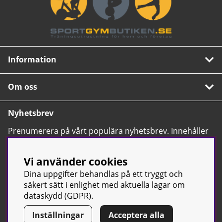
Information
Om oss
Nyhetsbrev
Prenumerera på vårt populära nyhetsbrev. Innehåller
tips, nyheter och våra allra bästa erbjudanden.
OK
Vi använder cookies
Dina uppgifter behandlas på ett tryggt och
säkert sätt i enlighet med aktuella lagar om
dataskydd (GDPR).
Inställningar
Acceptera alla
© Sport & Gym Butiken JTC AB |
Kontakta oss
| All rights reserved