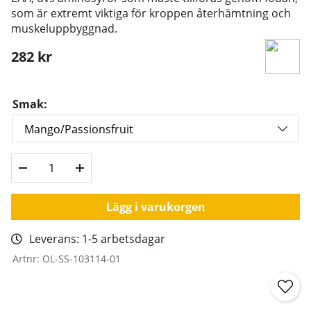
som är extremt viktiga för kroppen återhämtning och
muskeluppbyggnad.
282
kr
Smak:
Lägg i varukorgen
Leverans:
1-5 arbetsdagar
Artnr:
OL-SS-103114-01