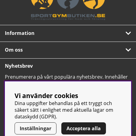
Information
Om oss
Nyhetsbrev
Prenumerera på vårt populära nyhetsbrev. Innehåller
tips, nyheter och våra allra bästa erbjudanden.
OK
Vi använder cookies
Dina uppgifter behandlas på ett tryggt och
säkert sätt i enlighet med aktuella lagar om
dataskydd (GDPR).
Inställningar
Acceptera alla
© Sport & Gym Butiken JTC AB |
Kontakta oss
| All rights reserved
| Org.nr: 556668-7058 | Tel: 0500-42 87 00