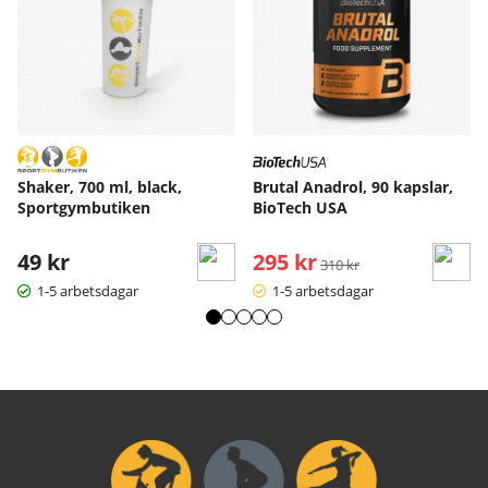
Shaker, 700 ml, black,
Brutal Anadrol, 90 kapslar,
Sportgymbutiken
BioTech USA
49 kr
295 kr
Ordinarie pris:
310 kr
1-5 arbetsdagar
1-5 arbetsdagar