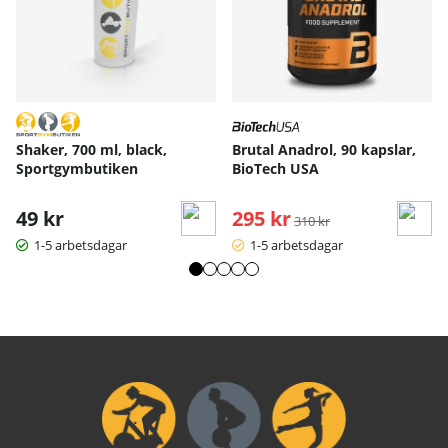
Shaker, 700 ml, black,
Brutal Anadrol, 90 kapslar,
Sportgymbutiken
BioTech USA
49 kr
295 kr
Ordinarie pris:
310 kr
1-5 arbetsdagar
1-5 arbetsdagar