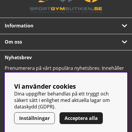
Information
Om oss
Nyhetsbrev
Prenumerera på vårt populära nyhetsbrev. Innehåller
tips, nyheter och våra allra bästa erbjudanden.
OK
Vi använder cookies
Dina uppgifter behandlas på ett tryggt och
säkert sätt i enlighet med aktuella lagar om
dataskydd (GDPR).
Inställningar
Acceptera alla
© Sport & Gym Butiken JTC AB |
Kontakta oss
| All rights reserved
| Org.nr: 556668-7058 | Tel: 0500-42 87 00