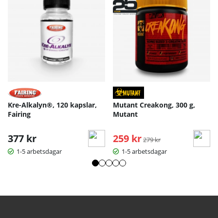
Kre-Alkalyn®, 120 kapslar,
Mutant Creakong, 300 g,
Fairing
Mutant
377 kr
259 kr
Ordinarie pris:
279 kr
1-5 arbetsdagar
1-5 arbetsdagar