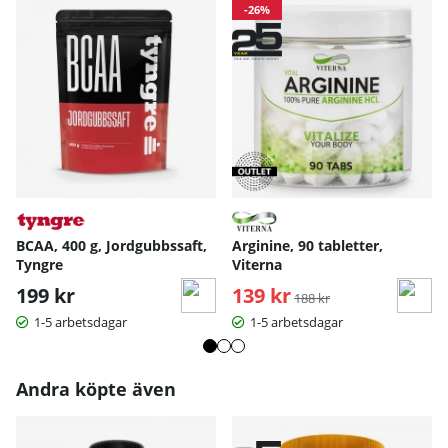
-26%
BCAA, 400 g, Jordgubbssaft,
Arginine, 90 tabletter,
Tyngre
Viterna
199 kr
139 kr
Ordinarie pris:
188 kr
1-5 arbetsdagar
1-5 arbetsdagar
Andra köpte även