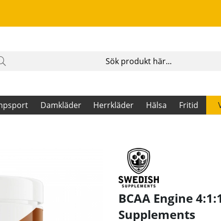
mpsport
Damkläder
Herrkläder
Hälsa
Fritid
BCAA Engine 4:1:1
Supplements