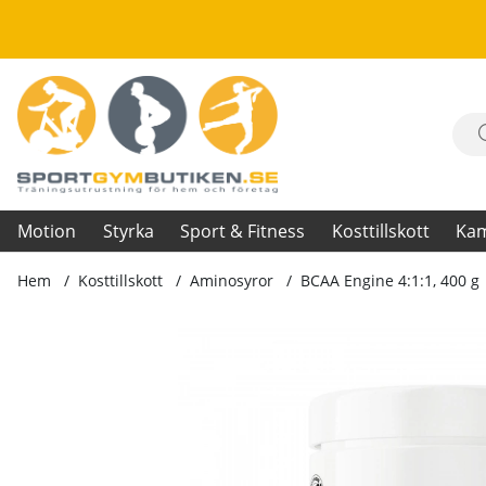
Motion
Styrka
Sport & Fitness
Kosttillskott
Ka
Hem
Kosttillskott
Aminosyror
BCAA Engine 4:1:1, 400 g
Produktbilder BCAA Engine 4:1:1, 400 g