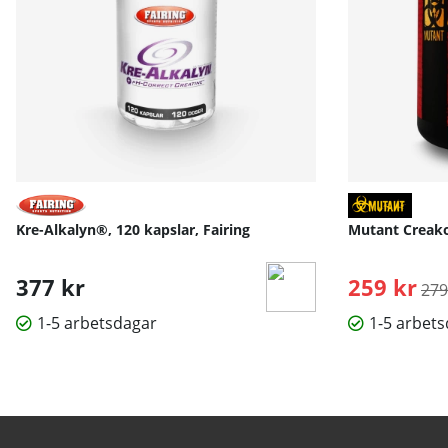
Kre-Alkalyn®, 120 kapslar, Fairing
Mutant Creako
377 kr
259 kr
Ord
279
1-5 arbetsdagar
1-5 arbet