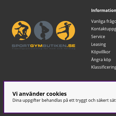
Informatio
Vanliga fråg
Kontaktuppg
Service
Leasing
Köpvillkor
Ångra köp
Klassificerin
Vi använder cookies
Dina uppgifter behandlas på ett tryggt och säkert sä
© Sport & Gym Bu