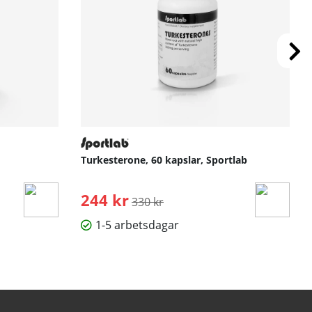
Turkesterone, 60 kapslar, Sportlab
244 kr
Ordinarie pris:
330 kr
1-5 arbetsdagar