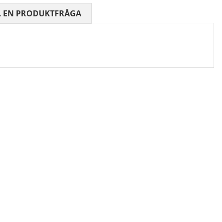
 0 AV 5 ANTAL BETYG 0
L EN PRODUKTFRÅGA