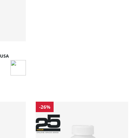
h USA
-26%