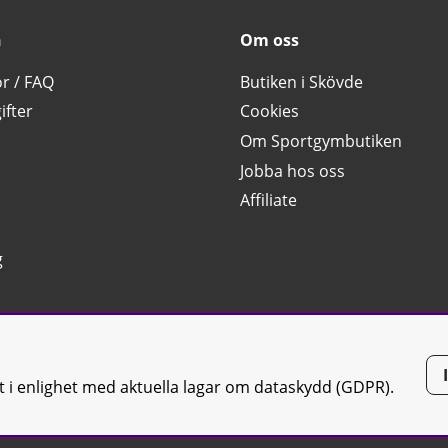
n
Om oss
or / FAQ
Butiken i Skövde
ifter
Cookies
Om Sportgymbutiken
Jobba hos oss
Affiliate
g
tt i enlighet med aktuella lagar om dataskydd (GDPR).
tiken JTC AB |
Kontakta oss
| All rights reserved | Org.nr: 556668-7058 | 