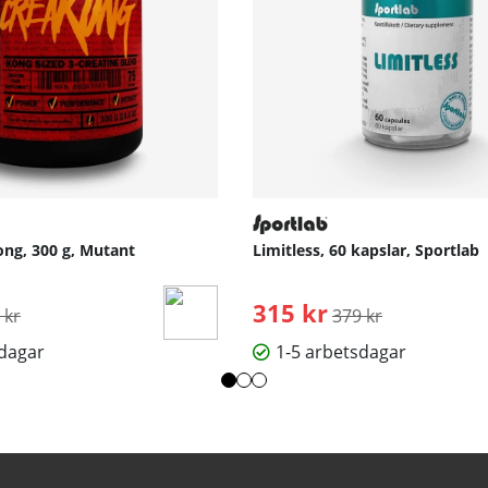
ng, 300 g, Mutant
Limitless, 60 kapslar, Sportlab
inarie pris:
315 kr
Ordinarie pris:
 kr
379 kr
sdagar
1-5 arbetsdagar