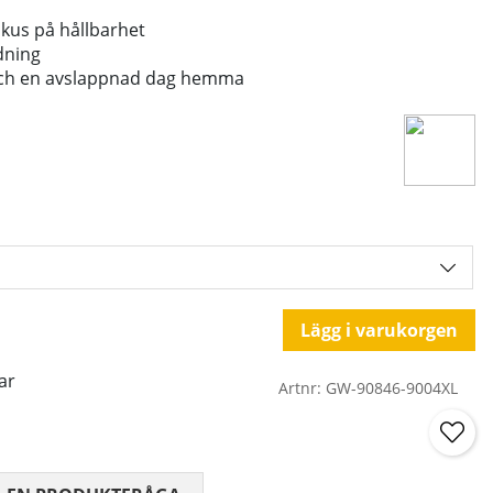
fokus på hållbarhet
ndning
 och en avslappnad dag hemma
Lägg i varukorgen
ar
Artnr:
GW-90846-9004XL