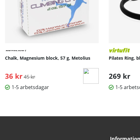
Chalk, Magnesium block, 57 g, Metolius
Pilates Ring, b
36 kr
Ordinarie pris:
269 kr
45 kr
1-5 arbetsdagar
1-5 arbet
Informatio