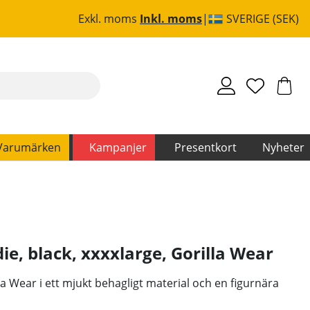
Exkl. moms
Inkl. moms
SVERIGE (SEK)
Varumärken
Kampanjer
Presentkort
Nyheter
ie, black, xxxxlarge
,
Gorilla Wear
la Wear i ett mjukt behagligt material och en figurnära