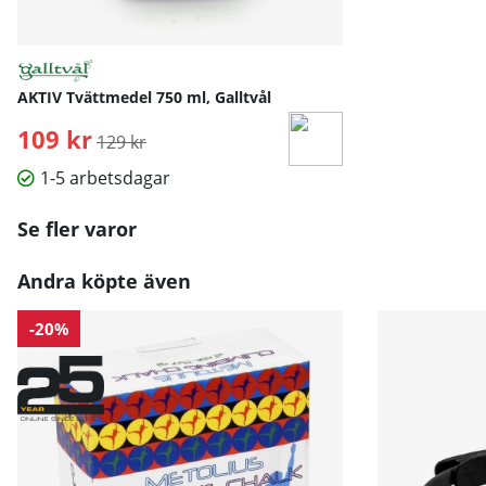
AKTIV Tvättmedel 750 ml, Galltvål
109 kr
Ordinarie pris:
129 kr
1-5 arbetsdagar
Se fler varor
Andra köpte även
-20%