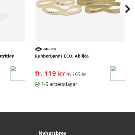
trition
RubberBands ECO, Abilica
fr. 119 kr
Ordinarie pris:
fr. 169 kr
1-5 arbetsdagar
Nyhetsbrev