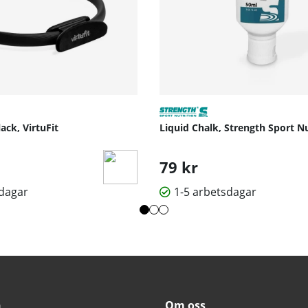
lack, VirtuFit
Liquid Chalk, Strength Sport Nu
79 kr
sdagar
1-5 arbetsdagar
n
Om oss