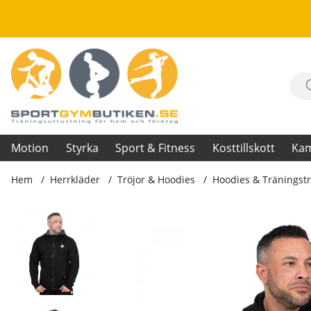
Motion
Styrka
Sport & Fitness
Kosttillskott
Ka
Hem
Herrkläder
Tröjor & Hoodies
Hoodies & Träningstr
Produktbilder Leon Zipped Hoodie, black