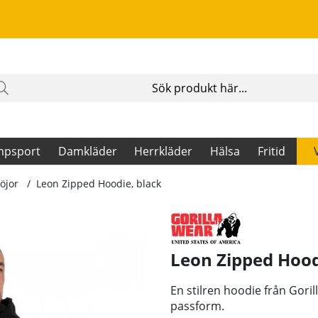
mpsport
Damkläder
Herrkläder
Hälsa
Fritid
öjor
Leon Zipped Hoodie, black
Leon Zipped Hood
En stilren hoodie från Goril
passform.