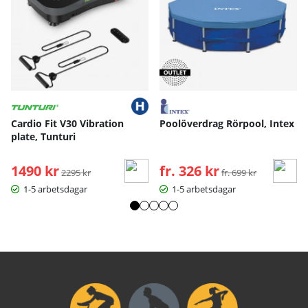
Cardio Fit V30 Vibration
Poolöverdrag Rörpool, Intex
plate, Tunturi
1490 kr
Ordinarie pris:
fr. 326 kr
Ordinarie pris:
2295 kr
fr. 699 kr
1-5 arbetsdagar
1-5 arbetsdagar