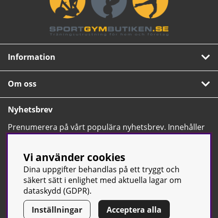
Information
Om oss
Nyhetsbrev
Prenumerera på vårt populära nyhetsbrev. Innehåller
tips, nyheter och våra allra bästa erbjudanden.
OK
Vi använder cookies
Dina uppgifter behandlas på ett tryggt och
säkert sätt i enlighet med aktuella lagar om
dataskydd (GDPR).
Inställningar
Acceptera alla
© Sport & Gym Butiken JTC AB |
Kontakta oss
| All rights reserved