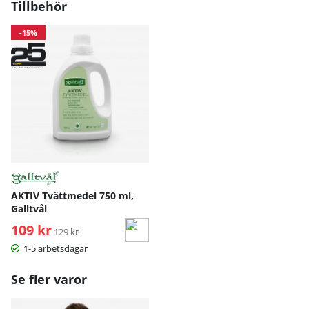
Tillbehör
-15%
AKTIV Tvättmedel 750 ml,
Galltvål
109 kr
Ordinarie pris:
129 kr
1-5 arbetsdagar
Se fler varor