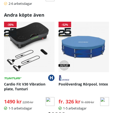
2-6 arbetsdagar
Andra köpte även
-35%
-52%
Cardio Fit V30 Vibration
Poolöverdrag Rörpool, Intex
plate, Tunturi
1490 kr
Ordinarie pris:
fr. 326 kr
Ordinarie pris:
2295 kr
fr. 699 kr
1-5 arbetsdagar
1-5 arbetsdagar