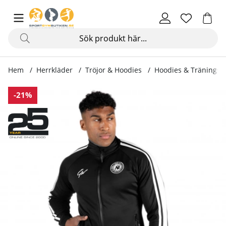
Hem
Herrkläder
Tröjor & Hoodies
Hoodies & Träningstr
Produktbilder Stratford Track Jacket, black
-21%