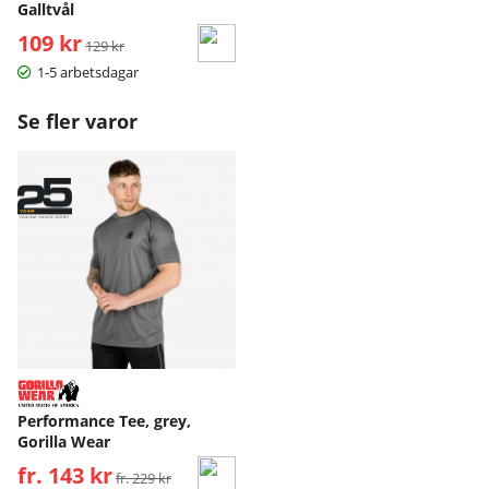
Galltvål
109 kr
Ordinarie pris:
129 kr
1-5 arbetsdagar
Se fler varor
Performance Tee, grey,
Gorilla Wear
fr. 143 kr
Ordinarie pris:
fr. 229 kr