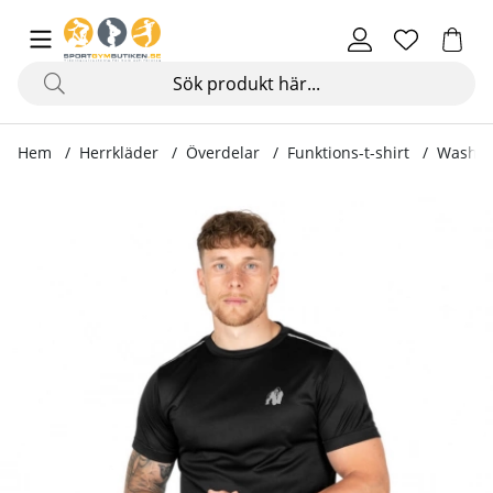
Hem
Herrkläder
Överdelar
Funktions-t-shirt
Washing
Produktbilder Washington T-Shirt, black