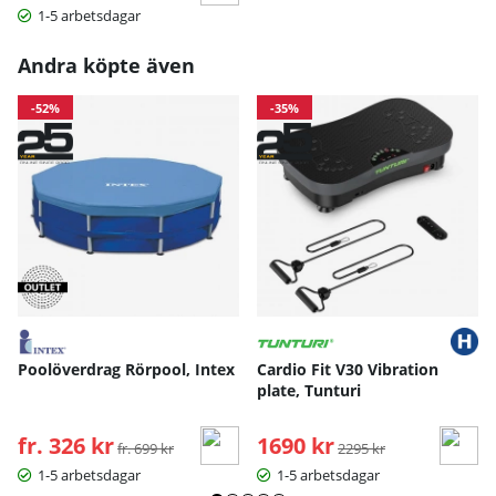
1-5 arbetsdagar
Andra köpte även
-52%
-35%
Poolöverdrag Rörpool, Intex
Cardio Fit V30 Vibration
plate, Tunturi
fr. 326 kr
Ordinarie pris:
1690 kr
Ordinarie pris:
fr. 699 kr
2295 kr
1-5 arbetsdagar
1-5 arbetsdagar