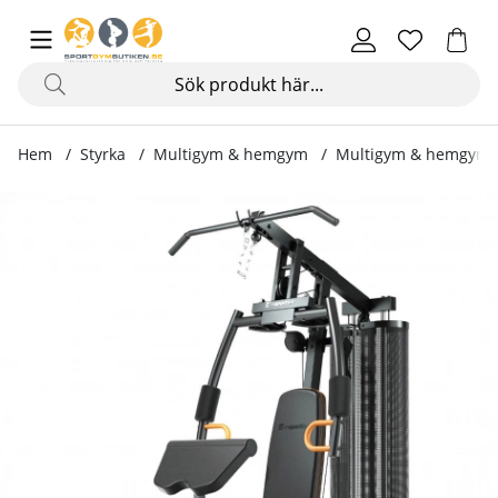
Hem
Styrka
Multigym & hemgym
Multigym & hemgym
Produktbilder Hemmagym, ProfiGym C35