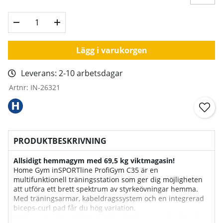
Lägg i varukorgen
Leverans:
2-10 arbetsdagar
Artnr:
IN-26321
PRODUKTBESKRIVNING
Allsidigt hemmagym med 69,5 kg viktmagasin!
Home Gym inSPORTline ProfiGym C35 är en
multifunktionell träningsstation som ger dig möjligheten
att utföra ett brett spektrum av styrkeövningar hemma.
Med träningsarmar, kabeldragssystem och en integrerad
biceps-curl pad får du hög variation.
Bänken gör det möjligt att utföra bänkpress och sittande