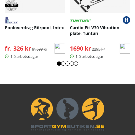
Poolöverdrag Rörpool, Intex
Cardio Fit V30 Vibration
plate, Tunturi
fr. 326 kr
Ordinarie pris:
1690 kr
Ordinarie pris:
fr. 699 kr
2295 kr
1-5 arbetsdagar
1-5 arbetsdagar