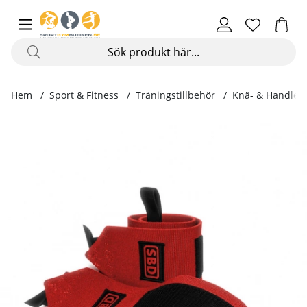
Hem
Sport & Fitness
Träningstillbehör
Knä- & Handled
Produktbilder SBD Wrist Wraps, red/black