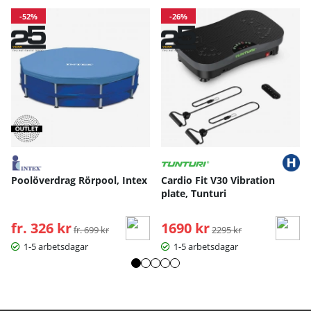
-52%
-26%
Poolöverdrag Rörpool, Intex
Cardio Fit V30 Vibration
plate, Tunturi
fr. 326 kr
Ordinarie pris:
1690 kr
Ordinarie pris:
fr. 699 kr
2295 kr
1-5 arbetsdagar
1-5 arbetsdagar