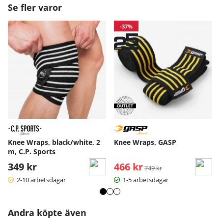
Se fler varor
-37%
Knee Wraps, black/white, 2
Knee Wraps, GASP
m, C.P. Sports
349 kr
466 kr
Ordinarie pris:
749 kr
2-10 arbetsdagar
1-5 arbetsdagar
Andra köpte även