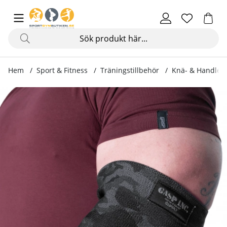
Hem
Sport & Fitness
Träningstillbehör
Knä- & Handled
Produktbilder Heavy Duty Elbow Sleeve, dark camo