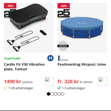
-35%
-52%
Cardio Fit V30 Vibration
Poolöverdrag Rörpool, Intex
plate, Tunturi
1490 kr
Ordinarie pris:
fr. 326 kr
Ordinarie pris:
2295 kr
fr. 699 kr
7-28 arbetsdagar
1-5 arbetsdagar