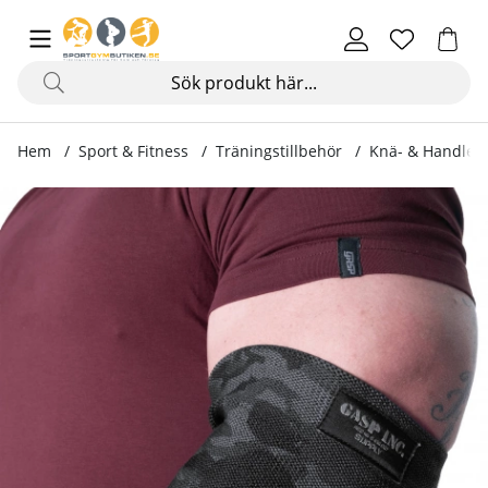
Hem
Sport & Fitness
Träningstillbehör
Knä- & Handled
Produktbilder Heavy Duty Elbow Sleeve, dark camo