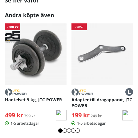
Se fler varor
Andra köpte även
-300 kr
-20%
Hantelset 9 kg, JTC POWER
Adapter till dragapparat, JTC
POWER
499 kr
Ordinarie pris:
199 kr
Ordinarie pris:
799 kr
249 kr
1-5 arbetsdagar
1-5 arbetsdagar