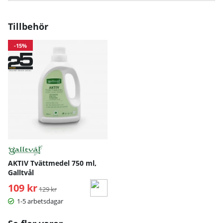
Tillbehör
-15%
AKTIV Tvättmedel 750 ml,
Galltvål
109 kr
Ordinarie pris:
129 kr
1-5 arbetsdagar