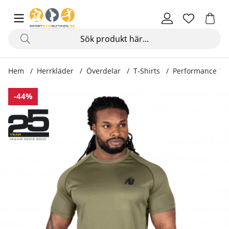
Hem
Herrkläder
Överdelar
T-Shirts
Performance Tee
Produktbilder Performance Tee, army green
-44%