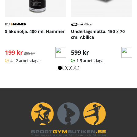
Silikonolja, 400 ml, Hammer
Underlagsmatta, 150 x 70
cm, Abilica
199 kr
Ordinarie pris:
599 kr
299 kr
4-12 arbetsdagar
1-5 arbetsdagar