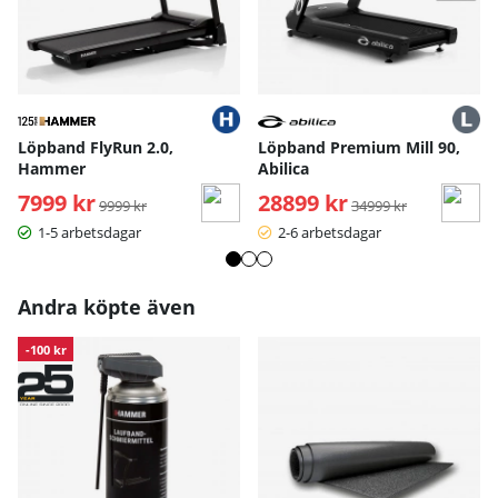
- Hastighet: 1-14.8 km/h
- Max gångtid: 4 timmar
- Bluetooth-anslutning: Ja
- Kompatibla appar: Kinomap, Zwift
- Högtalare: Inbyggda
- Pulsövervakning: Ja, via medföljande pulsbälte
Löpband FlyRun 2.0,
Löpband Premium Mill 90,
Hammer
Abilica
7999 kr
Ordinarie pris:
28899 kr
Ordinarie pris:
9999 kr
34999 kr
1-5 arbetsdagar
2-6 arbetsdagar
Andra köpte även
-100 kr