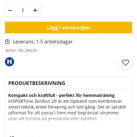
Lägg i varukorgen
Leverans:
1-5 arbetsdagar
Artnr:
IN-26635
PRODUKTBESKRIVNING
Kompakt och kraftfull - perfekt för hemmaträning
inSPORTline ZenRun 20 är ett löpband som kombinerar
smart teknik, enkel förvaring och tyst gång. Det är särskilt
utformat för att passa i hem med begränsat utrymme,
utan att tumma på prestanda eller komfort.
Tyst borstlös motor
Utrustad med en energisnål och tyst borstlös motor på 2.5