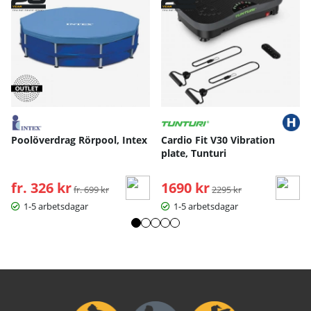
Poolöverdrag Rörpool, Intex
Cardio Fit V30 Vibration
plate, Tunturi
fr. 326 kr
Ordinarie pris:
1690 kr
Ordinarie pris:
fr. 699 kr
2295 kr
1-5 arbetsdagar
1-5 arbetsdagar