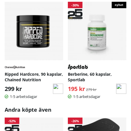
-30%
Ripped Hardcore, 90 kapslar,
Berberine, 60 kapslar,
Chained Nutrition
Sportlab
299 kr
195 kr
Ordinarie pris:
279 kr
1-5 arbetsdagar
1-5 arbetsdagar
Andra köpte även
-52%
-26%