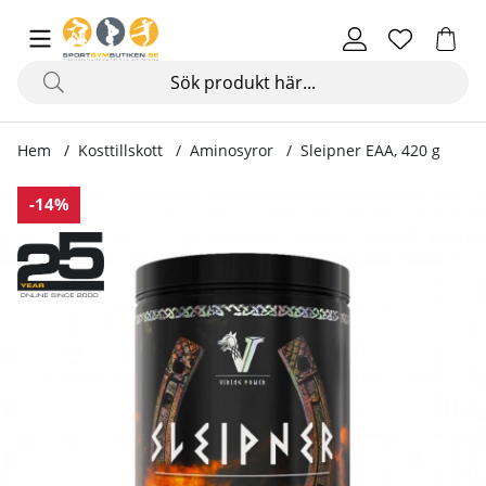
Hem
Kosttillskott
Aminosyror
Sleipner EAA, 420 g
Produktbilder Sleipner EAA, 420 g
-14%