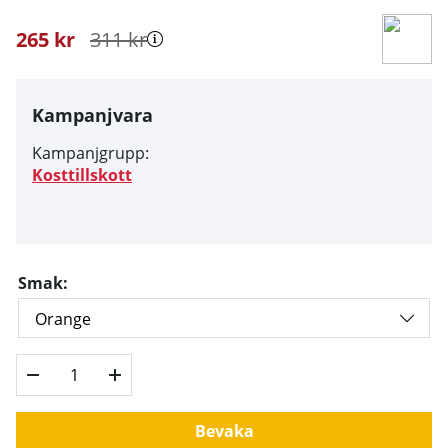
265
kr
311
kr
Kampanjvara
Kampanjgrupp:
Kosttillskott
Smak:
Bevaka