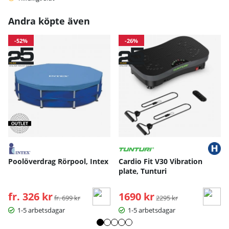
Andra köpte även
-52%
-26%
Poolöverdrag Rörpool, Intex
Cardio Fit V30 Vibration
plate, Tunturi
fr. 326 kr
Ordinarie pris:
1690 kr
Ordinarie pris:
fr. 699 kr
2295 kr
1-5 arbetsdagar
1-5 arbetsdagar