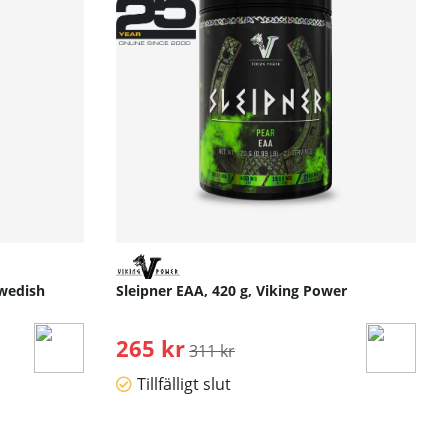
Swedish
Sleipner EAA, 420 g, Viking Power
265 kr
Ordinarie pris:
311 kr
Tillfälligt slut