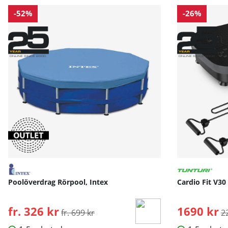
-52%
-26%
Poolöverdrag Rörpool, Intex
Cardio Fit V30
fr. 326 kr
Ordinarie pris:
1690 kr
O
fr. 699 kr
2