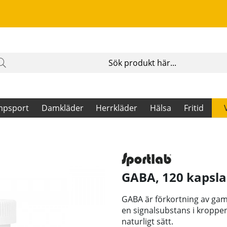
mpsport
Damkläder
Herrkläder
Hälsa
Fritid
GABA, 120 kapsla
GABA är förkortning av ga
en signalsubstans i kroppen 
naturligt sätt.