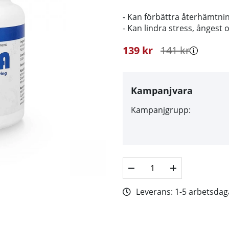
- Kan förbättra återhämtn
- Kan lindra stress, ångest
139
kr
141
kr
Kampanjvara
Kampanjgrupp:
Leverans:
1-5 arbetsdag