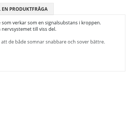
 0 AV 5 ANTAL BETYG 0
L EN PRODUKTFRÅGA
e som verkar som en signalsubstans i kroppen.
ervsystemet till viss del.
r att de både somnar snabbare och sover bättre.