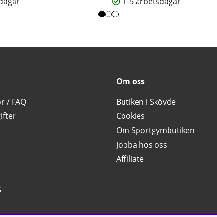
sdagar
1-5 arbetsdagar
n
Om oss
or / FAQ
Butiken i Skövde
ifter
Cookies
Om Sportgymbutiken
Jobba hos oss
Affiliate
g