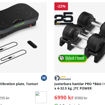
-22%
 Vibration plate, Tunturi
Justerbara hantlar PRO *Bäst i 
x 4-32.5 kg, JTC POWER
rdinarie pris:
6990 kr
Ordinarie pris:
295 kr
8980 kr