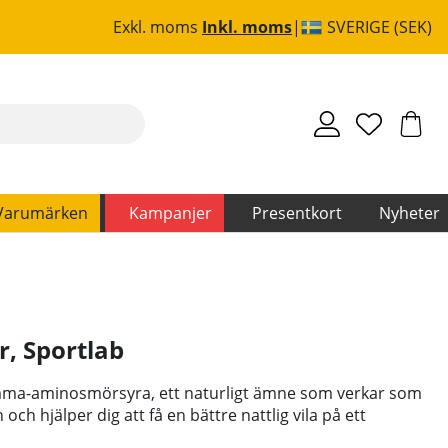
Exkl. moms
Inkl. moms
SVERIGE (SEK)
Varumärken
Kampanjer
Presentkort
Nyheter
r
,
Sportlab
mma-aminosmörsyra, ett naturligt ämne som verkar som
och hjälper dig att få en bättre nattlig vila på ett