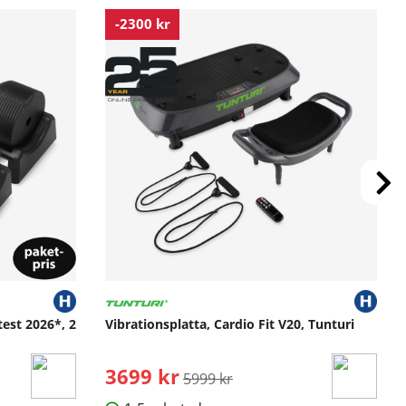
-2300 kr
test 2026*, 2
Vibrationsplatta, Cardio Fit V20, Tunturi
3699 kr
Ordinarie pris:
5999 kr