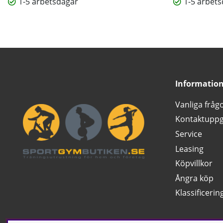
1-5 arbetsdagar
1-5 arbet
Informatio
Vanliga fråg
Kontaktuppg
Service
Leasing
Köpvillkor
Ångra köp
Klassificerin