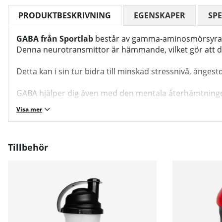
PRODUKTBESKRIVNING
EGENSKAPER
SPE
GABA från Sportlab
består av gamma-aminosmörsyra, so
Denna neurotransmittor är hämmande, vilket gör att den
Detta kan i sin tur bidra till minskad stressnivå, å
GABA hjälper dig även med den mentala återhämtning
Visa mer
Tillbehör