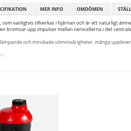
CIFIKATION
MER INFO
OMDÖMEN
MEDELBETYG
STÄL
m vanligtvis tillverkas i hjärnan och är ett naturligt ämn
 bromsar upp impulser mellan nervcellerna i det centrala n
ngestdämpande och minskade sömnsvårigheter, många uppleve
en.