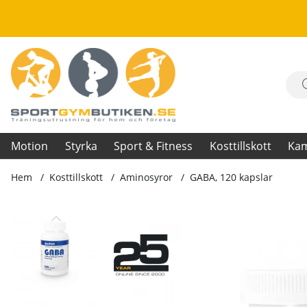
Motion
Styrka
Sport & Fitness
Kosttillskott
Ka
Hem
Kosttillskott
Aminosyror
GABA, 120 kapslar
Produktbilder GABA, 120 kapslar