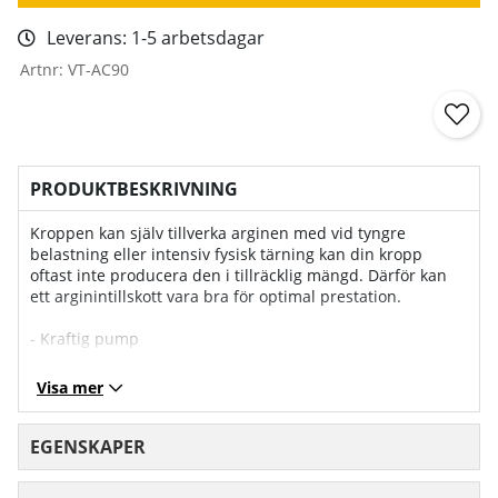
Leverans:
1-5 arbetsdagar
Artnr:
VT-AC90
PRODUKTBESKRIVNING
Kroppen kan själv tillverka arginen med vid tyngre
belastning eller intensiv fysisk tärning kan din kropp
oftast inte producera den i tillräcklig mängd. Därför kan
ett arginintillskott vara bra för optimal prestation.
- Kraftig pump
- Vaskularitet
- Stimulerar muskeltillväxten
Visa mer
Arginen ökar produktionen av kväveoxid i kroppen som
vidgar dina blodkärl för bättre blodflöde, vilket ger bättre
EGENSKAPER
syre och näringstransport till musklerna. Med ett ökat
blodflöde kan man se väldigt positiva resultat inom