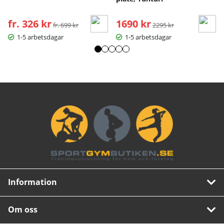
fr. 326 kr
Ordinarie pris:
1690 kr
Ordinarie pris:
fr. 699 kr
2295 kr
1-5 arbetsdagar
1-5 arbetsdagar
Information
Om oss