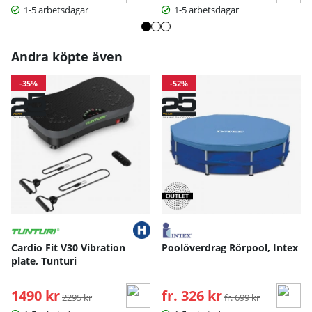
1-5 arbetsdagar
1-5 arbetsdagar
Andra köpte även
-35%
-52%
Cardio Fit V30 Vibration
Poolöverdrag Rörpool, Intex
plate, Tunturi
1490 kr
Ordinarie pris:
fr. 326 kr
Ordinarie pris:
2295 kr
fr. 699 kr