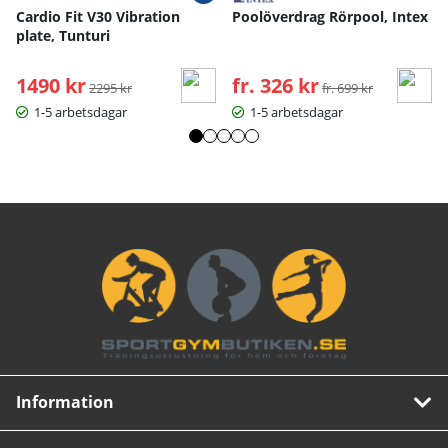
Cardio Fit V30 Vibration
Poolöverdrag Rörpool, Intex
plate, Tunturi
1490 kr
Ordinarie pris:
fr. 326 kr
Ordinarie pris:
2295 kr
fr. 699 kr
1-5 arbetsdagar
1-5 arbetsdagar
Information