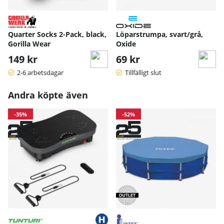
Quarter Socks 2-Pack, black,
Löparstrumpa, svart/grå,
Gorilla Wear
Oxide
149 kr
69 kr
2-6 arbetsdagar
Tillfälligt slut
Andra köpte även
-35%
-52%