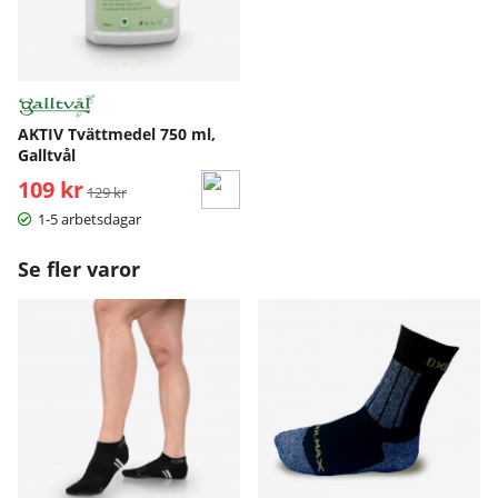
AKTIV Tvättmedel 750 ml,
Galltvål
109 kr
Ordinarie pris:
129 kr
1-5 arbetsdagar
Se fler varor