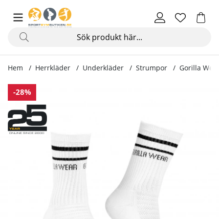
Hem
Herrkläder
Underkläder
Strumpor
Gorilla Wea
Produktbilder Gorilla Wear Crew Socks, white
-28%