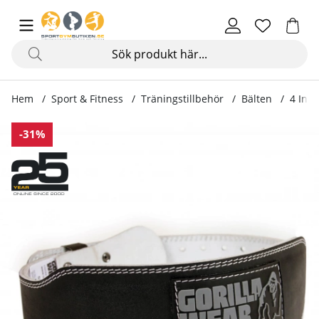
Hem
Sport & Fitness
Träningstillbehör
Bälten
4 Inch
Produktbilder 4 Inch Padded Leather Belt, black
-31%