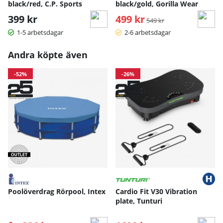
black/red, C.P. Sports
black/gold, Gorilla Wear
399 kr
499 kr
Ordinarie pris:
549 kr
1-5 arbetsdagar
2-6 arbetsdagar
Andra köpte även
-52%
-26%
Poolöverdrag Rörpool, Intex
Cardio Fit V30 Vibration
plate, Tunturi