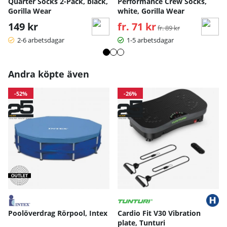
Quarter Socks 2-Pack, black,
Performance Crew Socks,
Gorilla Wear
white, Gorilla Wear
149 kr
fr. 71 kr
Ordinarie pris:
fr. 89 kr
2-6 arbetsdagar
1-5 arbetsdagar
Andra köpte även
-52%
-26%
Poolöverdrag Rörpool, Intex
Cardio Fit V30 Vibration
plate, Tunturi