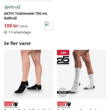
AKTIV Tvättmedel 750 ml,
Galltvål
109 kr
Ordinarie pris:
129 kr
1-5 arbetsdagar
Se fler varor
-20%