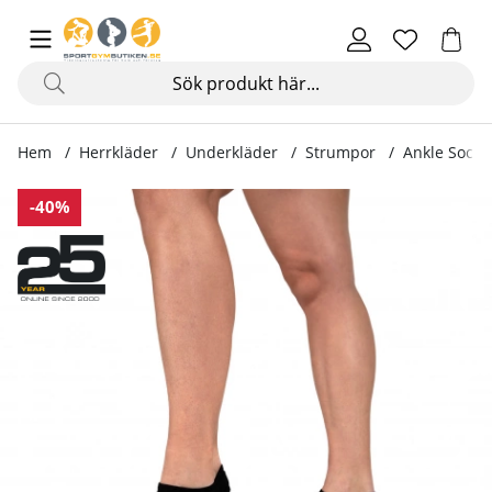
Hem
Herrkläder
Underkläder
Strumpor
Ankle Socks 
Produktbilder Ankle Socks 2-Pack, black
-40%