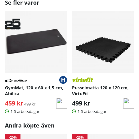
Se fler varor
GymMat, 120 x 60 x 1,5 cm,
Pusselmatta 120 x 120 cm,
Abilica
VirtuFit
459 kr
Ordinarie pris:
499 kr
499 kr
1-5 arbetsdagar
1-5 arbetsdagar
Andra köpte även
-20%
-23%