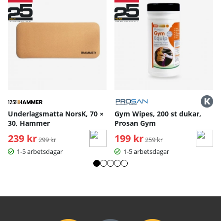
Underlagsmatta NorsK, 70 ×
Gym Wipes, 200 st dukar,
30, Hammer
Prosan Gym
239 kr
Ordinarie pris:
199 kr
Ordinarie pris:
299 kr
259 kr
1-5 arbetsdagar
1-5 arbetsdagar