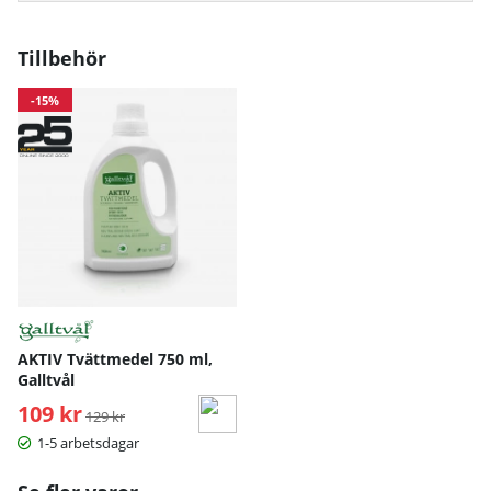
Tillbehör
-15%
AKTIV Tvättmedel 750 ml,
Galltvål
109 kr
Ordinarie pris:
129 kr
1-5 arbetsdagar