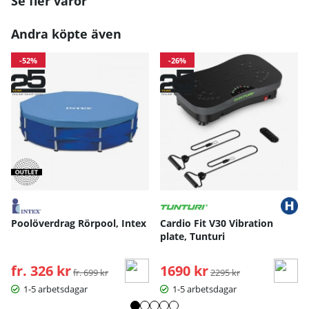
Se fler varor
Andra köpte även
-52%
-26%
Poolöverdrag Rörpool, Intex
Cardio Fit V30 Vibration
plate, Tunturi
fr. 326 kr
Ordinarie pris:
1690 kr
Ordinarie pris:
fr. 699 kr
2295 kr
1-5 arbetsdagar
1-5 arbetsdagar