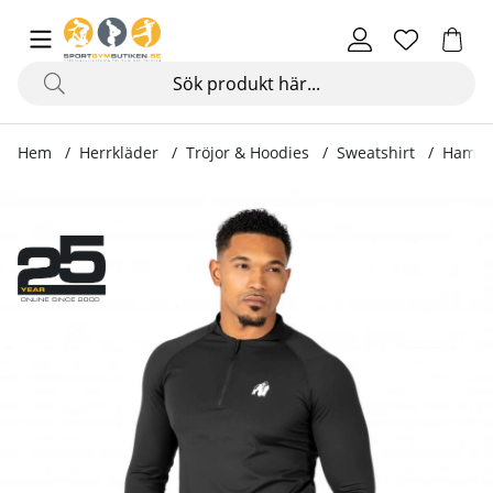
Hem
Herrkläder
Tröjor & Hoodies
Sweatshirt
Hamilt
Produktbilder Hamilton Hybrid Long Sleeve, black