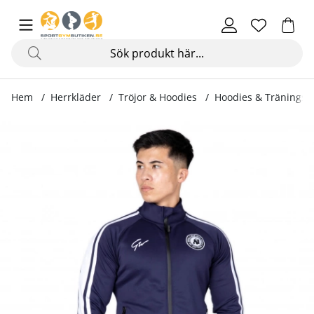
Hem
Herrkläder
Tröjor & Hoodies
Hoodies & Träningstr
Produktbilder Stratford Track Jacket, navy