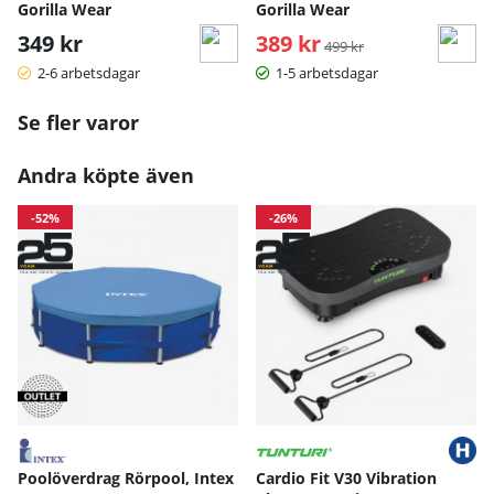
Gorilla Wear
Gorilla Wear
349 kr
389 kr
Ordinarie pris:
499 kr
2-6 arbetsdagar
1-5 arbetsdagar
Se fler varor
Andra köpte även
-52%
-26%
Poolöverdrag Rörpool, Intex
Cardio Fit V30 Vibration