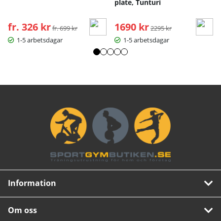
plate, Tunturi
fr. 326 kr
Ordinarie pris:
1690 kr
Ordinarie pris:
fr. 699 kr
2295 kr
1-5 arbetsdagar
1-5 arbetsdagar
Information
Om oss