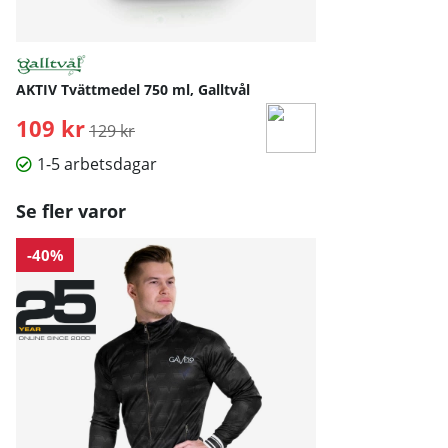
AKTIV Tvättmedel 750 ml, Galltvål
109 kr
Ordinarie pris:
129 kr
1-5 arbetsdagar
Se fler varor
-40%