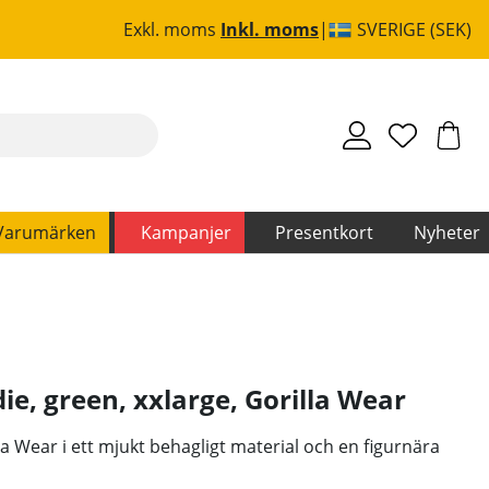
Exkl. moms
Inkl. moms
SVERIGE (SEK)
Varumärken
Kampanjer
Presentkort
Nyheter
ie, green, xxlarge
,
Gorilla Wear
la Wear i ett mjukt behagligt material och en figurnära