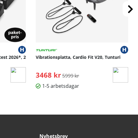
test 2026*, 2
Vibrationsplatta, Cardio Fit V20, Tunturi
3468 kr
Ordinarie pris:
5999 kr
1-5 arbetsdagar
Nyhetsbrev