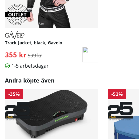
Track Jacket, black, Gavelo
355 kr
Ordinarie pris:
599 kr
1-5 arbetsdagar
Andra köpte även
-35%
-52%