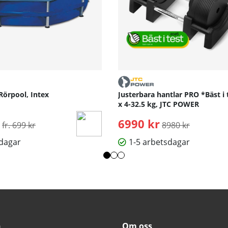
Rörpool, Intex
Justerbara hantlar PRO *Bäst i 
x 4-32.5 kg, JTC POWER
Ordinarie pris:
6990 kr
Ordinarie pris:
fr. 699 kr
8980 kr
sdagar
1-5 arbetsdagar
n
Om oss