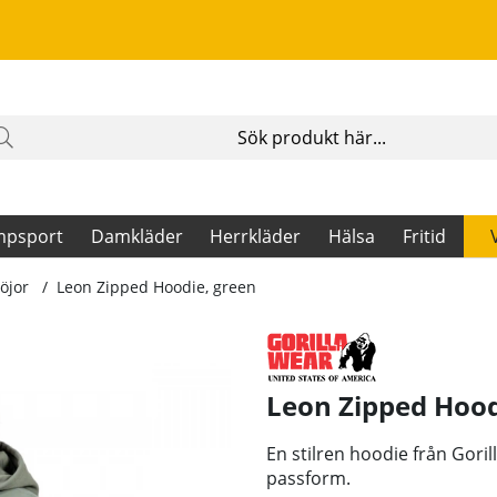
mpsport
Damkläder
Herrkläder
Hälsa
Fritid
öjor
Leon Zipped Hoodie, green
Leon Zipped Hood
En stilren hoodie från Goril
passform.