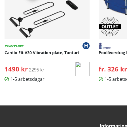
Cardio Fit V30 Vibration plate, Tunturi
Poolöverdrag 
1490 kr
Ordinarie pris:
fr. 326 kr
2295 kr
1-5 arbetsdagar
1-5 arbet
Informatio