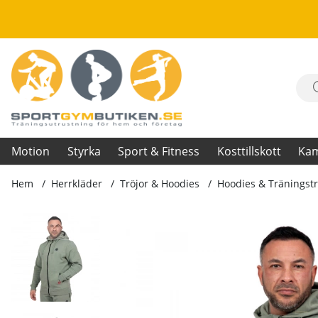
Motion
Styrka
Sport & Fitness
Kosttillskott
Ka
Hem
Herrkläder
Tröjor & Hoodies
Hoodies & Träningstr
Produktbilder Leon Zipped Hoodie, green