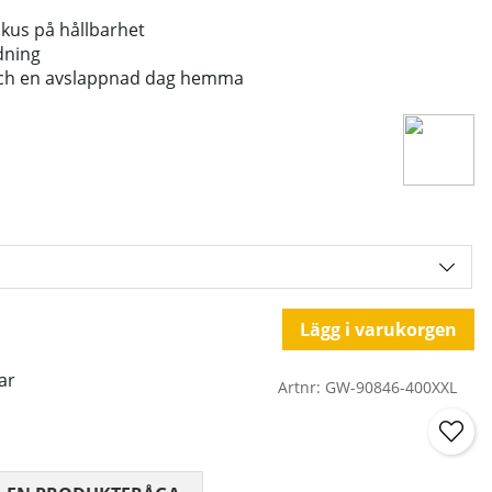
fokus på hållbarhet
ndning
 och en avslappnad dag hemma
Lägg i varukorgen
ar
Artnr:
GW-90846-400XXL