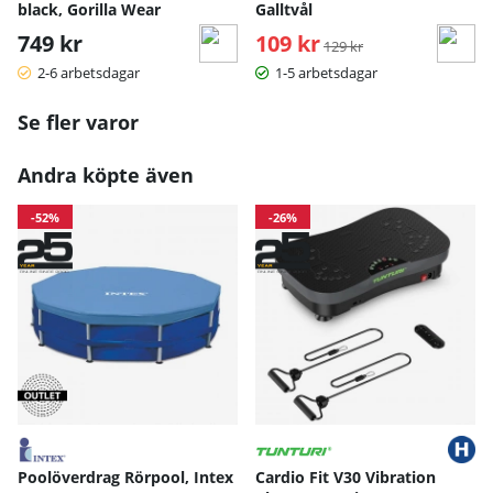
black, Gorilla Wear
Galltvål
749 kr
109 kr
Ordinarie pris:
129 kr
2-6 arbetsdagar
1-5 arbetsdagar
Se fler varor
Andra köpte även
-52%
-26%
Poolöverdrag Rörpool, Intex
Cardio Fit V30 Vibration