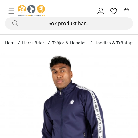
Hem
Herrkläder
Tröjor & Hoodies
Hoodies & Träningstr
Produktbilder Delaware Track Jacket, navy