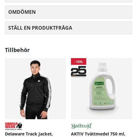
OMDÖMEN
MEDELBETYG 0 AV 5 ANTAL BETYG 0
STÄLL EN PRODUKTFRÅGA
Tillbehör
-15%
Delaware Track Jacket,
AKTIV Tvättmedel 750 ml,