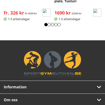
plate, Tunturi
fr. 326 kr
Ordinarie pris:
1690 kr
Ordinarie pris:
fr. 699 kr
2295 kr
1-5 arbetsdagar
1-5 arbetsdagar
Information
Om oss