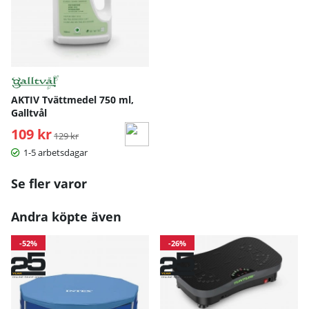
AKTIV Tvättmedel 750 ml,
Galltvål
109 kr
Ordinarie pris:
129 kr
1-5 arbetsdagar
Se fler varor
Andra köpte även
-52%
-26%