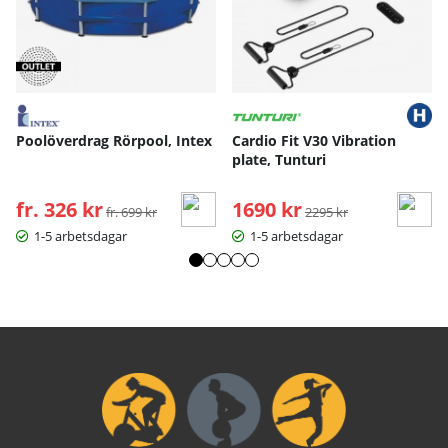
Poolöverdrag Rörpool, Intex
Cardio Fit V30 Vibration
plate, Tunturi
fr. 326 kr
Ordinarie pris:
1690 kr
Ordinarie pris:
fr. 699 kr
2295 kr
1-5 arbetsdagar
1-5 arbetsdagar