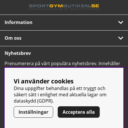
Information
Om oss
Nyhetsbrev
Prenumerera på vårt populära nyhetsbrev. Innehåller
tips, nyheter och våra allra bästa erbjudanden.
OK
Vi använder cookies
Dina uppgifter behandlas på ett tryggt och
säkert sätt i enlighet med aktuella lagar om
dataskydd (GDPR).
Inställningar
Acceptera alla
© Sport & Gym Butiken JTC AB |
Kontakta oss
| All rights reserved
| Org.nr: 556668-7058 | Tel: 0500-42 87 00