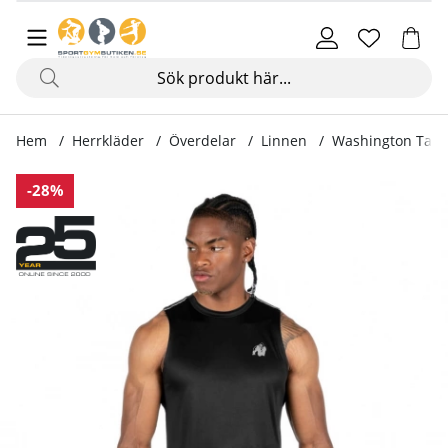
Hem
Herrkläder
Överdelar
Linnen
Washington Tank 
Produktbilder Washington Tank Top, black
-28%