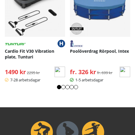
Cardio Fit V30 Vibration
Poolöverdrag Rörpool, Intex
plate, Tunturi
1490 kr
Ordinarie pris:
fr. 326 kr
Ordinarie pris:
2295 kr
fr. 699 kr
7-28 arbetsdagar
1-5 arbetsdagar