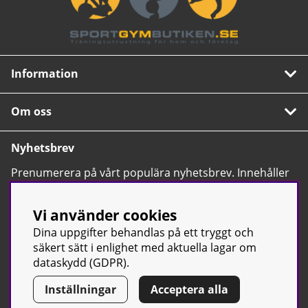
Information
Om oss
Nyhetsbrev
Prenumerera på vårt populära nyhetsbrev. Innehåller
tips, nyheter och våra allra bästa erbjudanden.
OK
Vi använder cookies
Dina uppgifter behandlas på ett tryggt och
säkert sätt i enlighet med aktuella lagar om
dataskydd (GDPR).
Inställningar
Acceptera alla
© Sport & Gym Butiken JTC AB |
Kontakta oss
| All rights reserved
| Org.nr: 556668-7058 | Tel: 0500-42 87 00