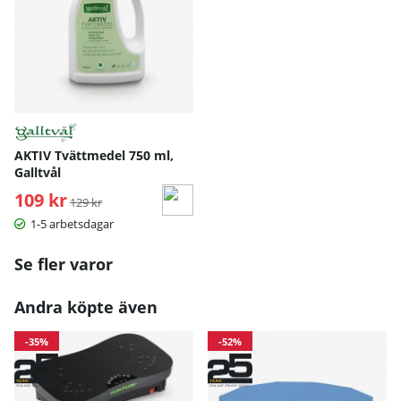
AKTIV Tvättmedel 750 ml,
Galltvål
109 kr
Ordinarie pris:
129 kr
1-5 arbetsdagar
Se fler varor
Andra köpte även
-35%
-52%