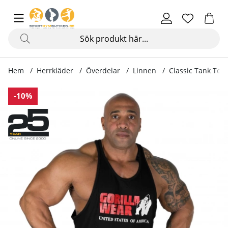
Hem
Herrkläder
Överdelar
Linnen
Classic Tank Top,
Produktbilder Classic Tank Top, black
-10%