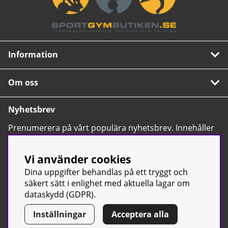
Information
Om oss
Nyhetsbrev
Prenumerera på vårt populära nyhetsbrev. Innehåller
tips, nyheter och våra allra bästa erbjudanden.
OK
Vi använder cookies
Dina uppgifter behandlas på ett tryggt och
säkert sätt i enlighet med aktuella lagar om
dataskydd (GDPR).
Inställningar
Acceptera alla
© Sport & Gym Butiken JTC AB |
Kontakta oss
| All rights reserved
| Org.nr: 556668-7058 | Tel: 0500-42 87 00