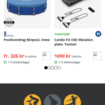
Poolöverdrag Rörpool, Intex
Cardio Fit V30 Vibration
plate, Tunturi
fr. 326 kr
Ordinarie pris:
1690 kr
Ordinarie pris:
fr. 699 kr
2295 kr
1-5 arbetsdagar
1-5 arbetsdagar