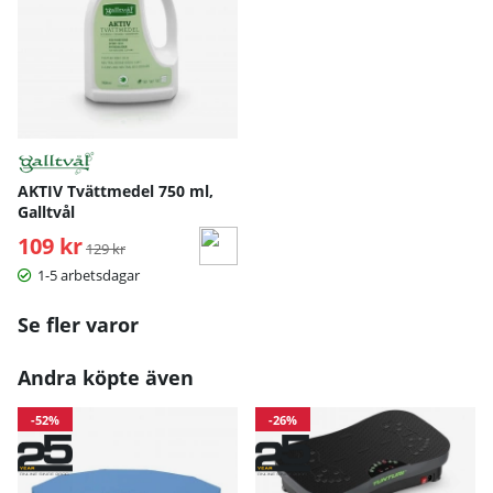
AKTIV Tvättmedel 750 ml,
Galltvål
109 kr
Ordinarie pris:
129 kr
1-5 arbetsdagar
Se fler varor
Andra köpte även
-52%
-26%