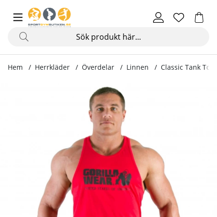
Hem
Herrkläder
Överdelar
Linnen
Classic Tank Top,
Produktbilder Classic Tank Top, red